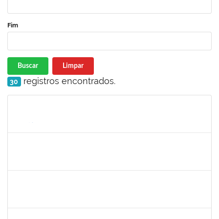
Fim
Buscar
Limpar
registros encontrados.
30
Matrícula
Nome
Cargo
Processo
Início
Fim
Status
2039817
Alan Amorim Pinto
Técnico
23007.00025344/2019-21
17/02/2020
16/03/2020
Concluído
1753216
Acidailza Fernandes Mascarenhas
Técnico
23007.00024428/2019-18
16/12/2019
15/03/2020
Concluído