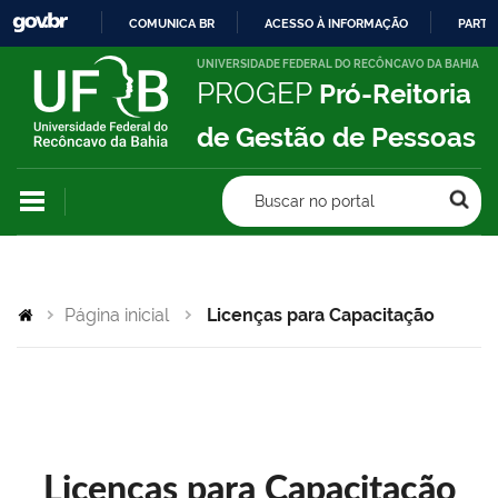
COMUNICA BR
ACESSO À INFORMAÇÃO
PARTI
IR
UNIVERSIDADE FEDERAL DO RECÔNCAVO DA BAHIA
PROGEP
Pró-Reitoria
PARA
O
de Gestão de Pessoas
CONTEÚDO
Buscar no portal
Página inicial
Licenças para Capacitação
Licenças para Capacitação