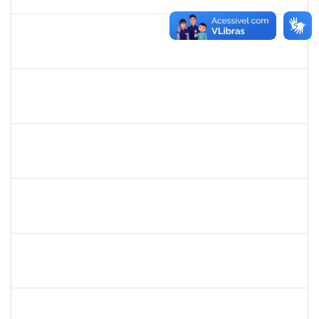
17/02/2020
Concluído
1755387
Kilson Oliveira dos Santos
Técnico
23007.00011665/2019-75
18/11/2019
17/02/2020
Concluído
1984868
Edson Conceição Silva
Técnico
23007.00024122/2019-35
06/01/2020
04/02/2020
Concluído
2016445
Alexsandro Gomes dos Santos
Técnico
23007.00025098/2019-67
06/01/2020
04/02/2020
Concluído
1753095
Leonardo da Silva Sampaio
Técnico
23007.00024744/2019-22
03/01/2020
02/02/2020
Concluído
1755063
Juliana das Neves Santos
Técnico
23007.00023896/2019-26
03/12/2019
02/02/2020
Concluído
1887545
Carolina Yamamoto Santos Martins
Docente