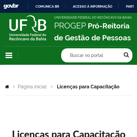
COMUNICA BR
ACESSO À INFORMAÇÃO
PARTI
IR
UNIVERSIDADE FEDERAL DO RECÔNCAVO DA BAHIA
PROGEP
Pró-Reitoria
PARA
O
de Gestão de Pessoas
CONTEÚDO
Buscar no portal
Página inicial
Licenças para Capacitação
Licenças para Capacitação