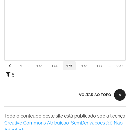
1778547
Maitê dos Santos Rangel
Técnico
23007.00021131/2019-88
13/01/2020
12/03/2020
Concluído
1690372
Leandro Moura da Silva Bom Conselho
Técnico
23007.00017099/2019-21
06/01/2020
05/04/2020
Concluído
1984868
Edson Conceição Silva
Técnico
23007.00024122/2019-35
06/01/2020
04/02/2020
Concluído
1
...
173
174
175
176
177
...
220
5
VOLTAR AO TOPO
Todo o conteúdo deste site está publicado sob a licença
Creative Commons Atribuição-SemDerivações 3.0 Não
Adaptada
.