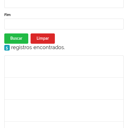
Fim
Buscar
Limpar
registros encontrados.
5
Matrícula
Nome
Cargo
Processo
Início
Fim
Status
1610709
Acma de Lima Cunha
Técnico
23007.00025543/2019-80
20/01/2020
18/02/2020
Concluído
1616198
Nadja Antonia Coelho dos Santos
Técnico
23007.00019147/2019-15
13/01/2020
11/04/2020
Concluído