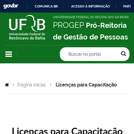
COMUNICA BR
ACESSO À INFORMAÇÃO
PARTI
IR
UNIVERSIDADE FEDERAL DO RECÔNCAVO DA BAHIA
PROGEP
Pró-Reitoria
PARA
O
de Gestão de Pessoas
CONTEÚDO
Buscar no portal
Página inicial
Licenças para Capacitação
Licenças para Capacitação