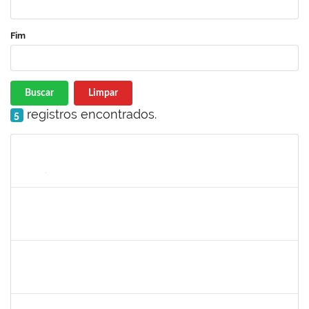
Fim
Buscar
Limpar
registros encontrados.
5
Matrícula
Nome
Cargo
Processo
Início
Fim
Status
2039817
Alan Amorim Pinto
Técnico
23007.00025344/2019-21
17/02/2020
16/03/2020
Concluído
1753216
Acidailza Fernandes Mascarenhas
Técnico
23007.00024428/2019-18
16/12/2019
15/03/2020
Concluído