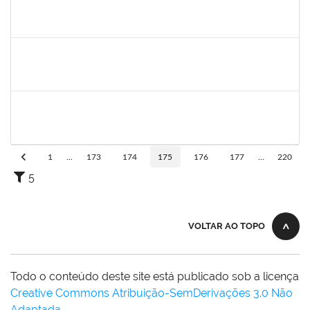
1730995
Danuza dos Santos Chaves
Técnico
23007.00021435/2019-28
16/12/2019
14/03/2020
Concluído
1557032
Zozilene Nascimento Santos Teles
Técnico
23007.00022108/2019-93
01/02/2020
13/03/2020
Concluído
1778547
Maitê dos Santos Rangel
Técnico
23007.00021131/2019-88
13/01/2020
12/03/2020
Concluído
1
...
173
174
175
176
177
...
220
5
VOLTAR AO TOPO
Todo o conteúdo deste site está publicado sob a licença
Creative Commons Atribuição-SemDerivações 3.0 Não
Adaptada
.