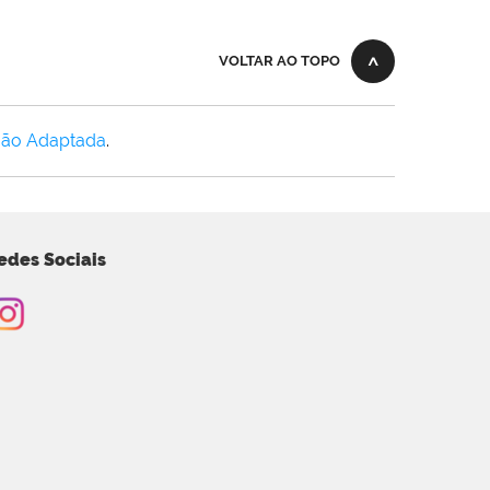
VOLTAR AO TOPO
Não Adaptada
.
edes Sociais