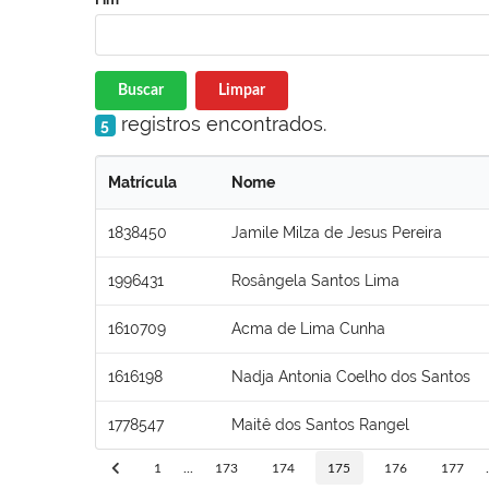
Buscar
Limpar
registros encontrados.
5
Matrícula
Nome
1838450
Jamile Milza de Jesus Pereira
1996431
Rosângela Santos Lima
1610709
Acma de Lima Cunha
1616198
Nadja Antonia Coelho dos Santos
1778547
Maitê dos Santos Rangel
1
...
173
174
175
176
177
.