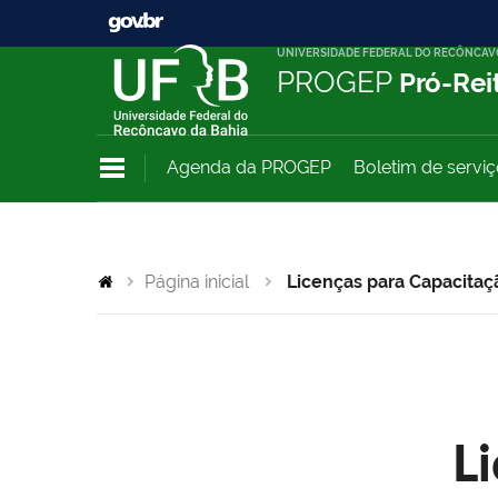
UNIVERSIDADE FEDERAL DO RECÔNCAV
PROGEP
Pró-Rei
Agenda da PROGEP
Boletim de servi
Página inicial
Licenças para Capacitaç
L