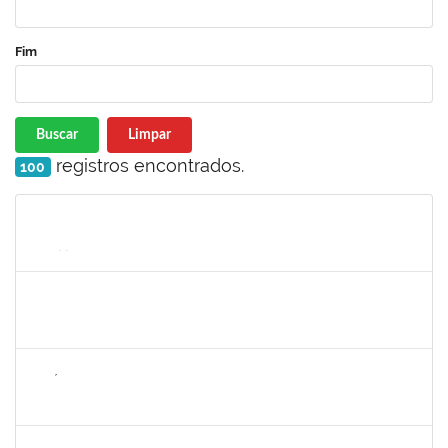
Fim
Buscar
Limpar
registros encontrados.
100
Matrícula
Nome
Cargo
Processo
Início
Fim
Status
2247439
ARIADNE NASCIMENTO DOS SANTOS
Técnico
23007.00030589/2023-14
05/03/2025
05/04/2025
Concluído
2257858
NICÉLIA CARVALHO MIRANDA
Técnico
23007.00024478/2024-11
06/01/2025
05/04/2025
Concluído