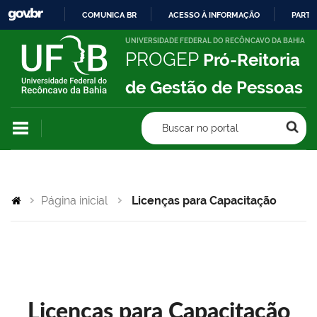
COMUNICA BR
ACESSO À INFORMAÇÃO
PARTI
IR
UNIVERSIDADE FEDERAL DO RECÔNCAVO DA BAHIA
PROGEP
Pró-Reitoria
PARA
O
de Gestão de Pessoas
CONTEÚDO
Buscar no portal
Página inicial
Licenças para Capacitação
Licenças para Capacitação