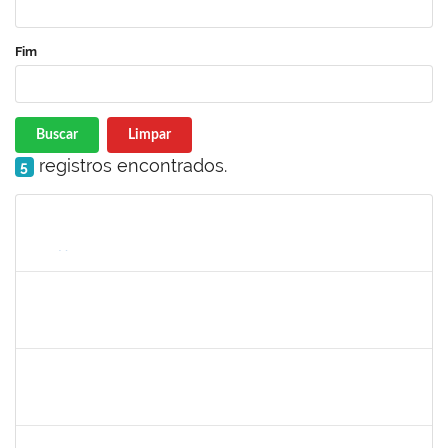
Fim
Buscar
Limpar
registros encontrados.
5
Matrícula
Nome
Cargo
Processo
Início
Fim
Status
2331851
THIAGO LOURO DE ARAUJO
Técnico
23007.00001446/2025-05
31/03/2025
17/04/2025
Concluído
1241198
TAYANE CERQUEIRA DA SILVA DOS SANTOS
Técnico
23007.00000012/2025-20
23/03/2025
17/04/2025
Concluído