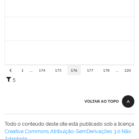
1756209
LUCIANA SANTANA LORDELO SANTOS
Técnico
23007.00023754/2024-62
21/01/2025
20/04/2025
Concluído
1757769
HADSON DE OLIVEIRA SANTOS
Técnico
23007.00023634/2024-04
25/01/2025
24/04/2025
Concluído
1761269
JAMILE ANDRADE PASSOS
Técnico
23007.00025416/2024-02
26/01/2025
25/04/2025
Concluído
1
...
174
175
176
177
178
...
220
5
VOLTAR AO TOPO
Todo o conteúdo deste site está publicado sob a licença
Creative Commons Atribuição-SemDerivações 3.0 Não
Adaptada
.