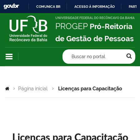
COMUNICA BR
ACESSO À INFORMAÇÃO
PARTI
IR
UNIVERSIDADE FEDERAL DO RECÔNCAVO DA BAHIA
PROGEP
Pró-Reitoria
PARA
O
de Gestão de Pessoas
CONTEÚDO
Buscar no portal
Página inicial
Licenças para Capacitação
Licenças para Capacitação