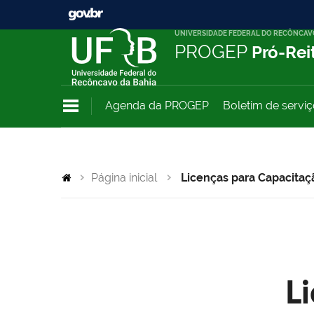
UNIVERSIDADE FEDERAL DO RECÔNCAV
PROGEP
Pró-Rei
Agenda da PROGEP
Boletim de servi
Página inicial
Licenças para Capacitaç
L