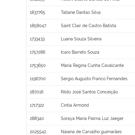
1837765
Tatiane Dantas Silva
1858047
Saint Clair de Castro Batista
1733433
Luana Souza Silveira
1757286
Icaro Barreto Souza
1753650
Maria Regina Cunha Cavalcante
1196700
Sergio Augusto Franco Fernandes
287016
Rildo José Santos Conceição
1717322
Cintia Armond
288340
Soraya Maria Palma Luz Jaeger
2025542
Naiana de Carvalho guimarães