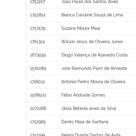
1753167
João Paulo dos Santos Alves
1755814
Bianca Caroline Souza de Lima
1757479
Suzana Moura Maia
1761324
Wilson Jesus de Oliveira Junior
1673939
Diogo Valença de Azevedo Costa
1574089
Jose Raimundo Paim de Almeida
1716012
Antonio Pedro Moura de Oliveira
1978502
Fábio Andrade Gomes
2072268
Jânia Betânia alves da Silva
1752965
Danilo Maia de Santana
1742199
Heleni Duarte Dantas de Ávila