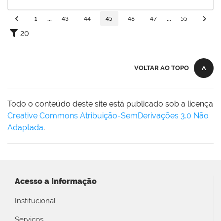
29/02/2020
Concluído
1
...
43
44
45
46
47
...
55
20
VOLTAR AO TOPO
Todo o conteúdo deste site está publicado sob a licença
Creative Commons Atribuição-SemDerivações 3.0 Não
Adaptada
.
Acesso a Informação
Institucional
Serviços