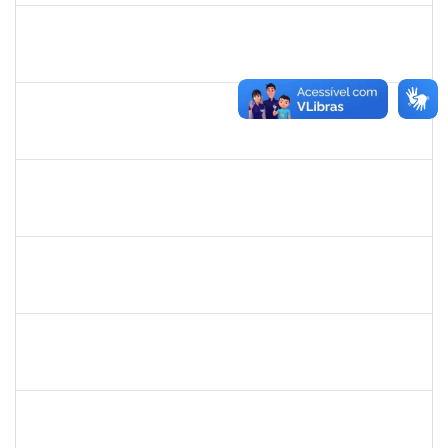
1753216
Acidailza Fernandes Mascarenhas
Técnico
23007.00024428/2019-18
16/12/2019
15/03/2020
Concluído
2258007
Ivana da França Caldas Santana
Técnico
23007.00022095/2019-56
10/12/2019
09/03/2020
Concluído
7268570
Maria Aparecida Lima Silva
Técnico
23007.00024383/2019-69
06/12/2019
05/03/2020
Concluído
1771116
Vânia Magalhães Fonseca
Técnico
23007.00021390/2019-79
05/12/2019
03/01/2020
Concluído
1755063
Juliana das Neves Santos
Técnico
23007.00023896/2019-26
03/12/2019
02/02/2020
Concluído
1753684
Messias Ribeiro Peixoto
Técnico
23007.0005670/2019-47
02/12/2019