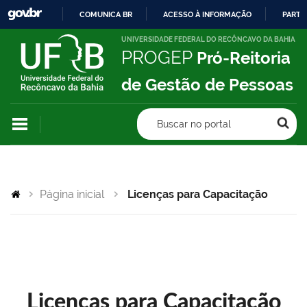
COMUNICA BR
ACESSO À INFORMAÇÃO
PARTI
IR
UNIVERSIDADE FEDERAL DO RECÔNCAVO DA BAHIA
PROGEP
Pró-Reitoria
PARA
O
de Gestão de Pessoas
CONTEÚDO
Buscar no portal
Página inicial
Licenças para Capacitação
Licenças para Capacitação