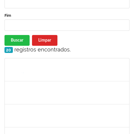
Fim
Buscar
Limpar
registros encontrados.
20
Matrícula
Nome
Cargo
Processo
Início
Fim
Status
1753095
Leonardo da Silva Sampaio
Técnico
23007.00024744/2019-22
03/01/2020
02/02/2020
Concluído
1517602
Fabiana Lopes de Paula
Docente
23007.00015126/2019-39
02/01/2020
01/04/2020
Concluído