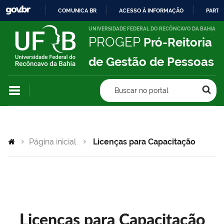
COMUNICA BR
ACESSO À INFORMAÇÃO
PARTI
IR
UNIVERSIDADE FEDERAL DO RECÔNCAVO DA BAHIA
PROGEP
Pró-Reitoria
PARA
O
de Gestão de Pessoas
CONTEÚDO
Buscar no portal
Página inicial
Licenças para Capacitação
Licenças para Capacitação