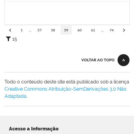
2376750
MARIANNE NEVES MANJAVACHI
Docente
23007.00021900/2024-68
01/03/2025
29/05/2025
Concluído
1
...
57
58
59
60
61
...
74
15
VOLTAR AO TOPO
Todo o conteúdo deste site está publicado sob a licença
Creative Commons Atribuição-SemDerivações 3.0 Não
Adaptada
.
Acesso a Informação