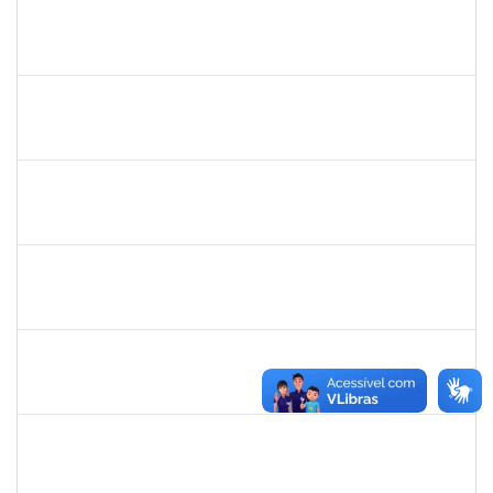
2328145
CARINE DE JESUS SANTANA
Técnico
23007.00002973/2025-98
05/05/2025
19/05/2025
Concluído
1628445
JOSE ALIPIO DE OLIVEIRA MARTINS
Técnico
23007.00024301/2024-37
24/02/2025
24/05/2025
Concluído
1754485
MARCELA MARY JOSE DA SILVA
Docente
23007.00018474/2024-32
26/02/2025
26/05/2025
Concluído
2391074,
Mayara Melo Rocha,
Docente
23007.00020461/2024-24
01/03/2025
29/05/2025
Concluído
1805351
WELLINGTON CASTELLUCCI JUNIOR
Docente
23007.00024628/2024-35
01/03/2025
29/05/2025
Concluído
1568443
GEORGE MARIANE SOARES SANTANA
Docente
23007.00025212/2024-78
01/03/2025
29/05/2025
Concluído