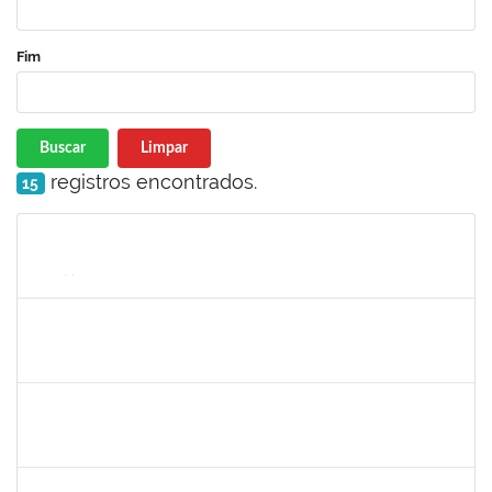
Fim
Buscar
Limpar
registros encontrados.
15
Matrícula
Nome
Cargo
Processo
Início
Fim
Status
1650641
MARIESE CONCEICAO ALVES DOS SANTOS
Docente
23007.00012920/2024-28
07/01/2025
26/04/2025
Concluído
1261571
IRACI DAS MERCES MOREIRA
Técnico
23007.00003160/2025-93
31/03/2025
29/04/2025
Concluído