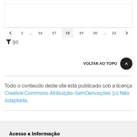
Concluído
1733433
Luana Souza Silveira
Técnico
23007.00020086/2019-76
09/09/2019
09/10/2019
Concluído
1
...
16
17
18
19
20
...
22
50
VOLTAR AO TOPO
Todo o conteúdo deste site está publicado sob a licença
Creative Commons Atribuição-SemDerivações 3.0 Não
Adaptada
.
Acesso a Informação