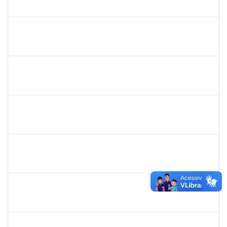
23007.00015584/2019-89
30/11/2019
29/02/2020
Concluído
1026881
Kassio Carvalho da Silva
Técnico
23007.00021136/2019-50
25/11/2019
24/12/2019
Concluído
1755387
Kilson Oliveira dos Santos
Técnico
23007.00011665/2019-75
18/11/2019
17/02/2020
Concluído
1573165
Rosenir Silva dos Santos
Técnico
23007.00022005/2019-61
11/11/2019
01/01/2020
Concluído
2140774
Anne Magali Lima Neiva
Técnico
23007.00012166/2019-31
04/11/2019
03/12/2019
Concluído
1755265
Karina de Sousa Silva
Técnico
23007.00010003/2019-38
04/11/2019
18/12/2019
Concluído
1753043