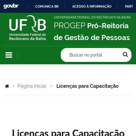
COMUNICA BR
ACESSO À INFORMAÇÃO
PARTI
IR
UNIVERSIDADE FEDERAL DO RECÔNCAVO DA BAHIA
PROGEP
Pró-Reitoria
PARA
O
de Gestão de Pessoas
CONTEÚDO
Buscar no portal
Página inicial
Licenças para Capacitação
Licenças para Capacitação