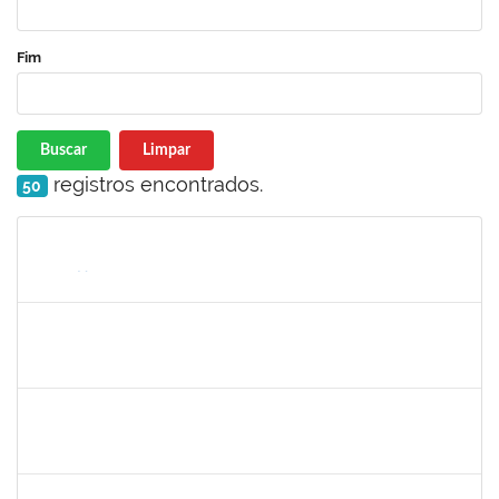
Fim
Buscar
Limpar
registros encontrados.
50
Matrícula
Nome
Cargo
Processo
Início
Fim
Status
1753095
Leonardo da Silva Sampaio
Técnico
23007.00024744/2019-22
03/01/2020
02/02/2020
Concluído
1517602
Fabiana Lopes de Paula
Docente
23007.00015126/2019-39
02/01/2020
01/04/2020
Concluído