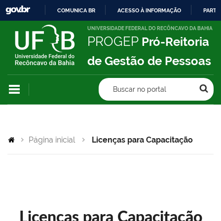
COMUNICA BR
ACESSO À INFORMAÇÃO
PARTI
IR
UNIVERSIDADE FEDERAL DO RECÔNCAVO DA BAHIA
PROGEP
Pró-Reitoria
PARA
O
de Gestão de Pessoas
CONTEÚDO
Buscar no portal
Página inicial
Licenças para Capacitação
Licenças para Capacitação