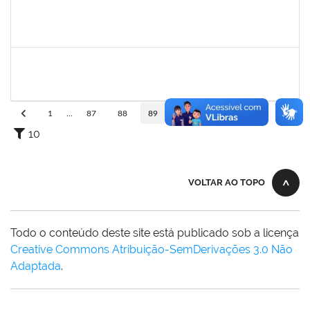
1673759
Safira Guimarães Nogueira
Técnico
23007.00022465/2019-57
16/12/2019
04/01/2020
Concluído
1753216
Acidailza Fernandes Mascarenhas
Técnico
23007.00024428/2019-18
16/12/2019
15/03/2020
Concluído
1
...
87
88
89
90
91
...
110
10
VOLTAR AO TOPO
Todo o conteúdo deste site está publicado sob a licença
Creative Commons Atribuição-SemDerivações 3.0 Não
Adaptada
.