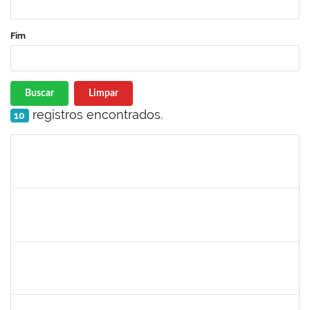
Fim
Buscar
Limpar
registros encontrados.
10
Matrícula
Nome
Cargo
Processo
Início
Fim
Status
1752810
Shirley Guimarães Araújo
Técnico
23007.00023790/2019-75
02/01/2020
31/01/2020
Concluído
2157034
Iziane da Silva Andrade
Técnico
23007.00023055/2019-35
02/01/2020
01/03/2020
Concluído