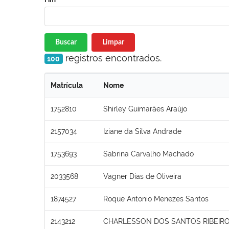
Buscar
Limpar
registros encontrados.
100
Matrícula
Nome
1752810
Shirley Guimarães Araújo
2157034
Iziane da Silva Andrade
1753693
Sabrina Carvalho Machado
2033568
Vagner Dias de Oliveira
1874527
Roque Antonio Menezes Santos
2143212
CHARLESSON DOS SANTOS RIBEIR