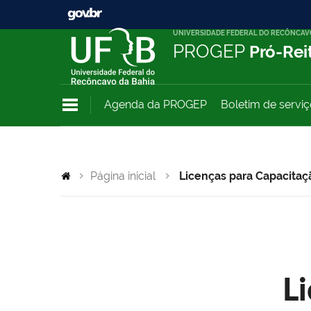
UNIVERSIDADE FEDERAL DO RECÔNCAV
PROGEP
Pró-Rei
Agenda da PROGEP
Boletim de servi
Página inicial
Licenças para Capacitaç
L