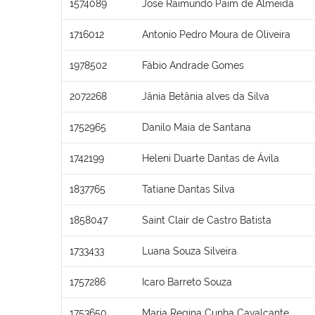
1574089
Jose Raimundo Paim de Almeida
1716012
Antonio Pedro Moura de Oliveira
1978502
Fábio Andrade Gomes
2072268
Jânia Betânia alves da Silva
1752965
Danilo Maia de Santana
1742199
Heleni Duarte Dantas de Ávila
1837765
Tatiane Dantas Silva
1858047
Saint Clair de Castro Batista
1733433
Luana Souza Silveira
1757286
Icaro Barreto Souza
1753650
Maria Regina Cunha Cavalcante