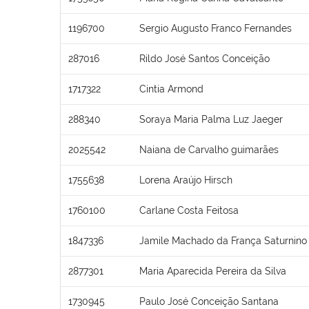
1196700
Sergio Augusto Franco Fernandes
287016
Rildo José Santos Conceição
1717322
Cintia Armond
288340
Soraya Maria Palma Luz Jaeger
2025542
Naiana de Carvalho guimarães
1755638
Lorena Araújo Hirsch
1760100
Carlane Costa Feitosa
1847336
Jamile Machado da França Saturnino
2877301
Maria Aparecida Pereira da Silva
1730945
Paulo José Conceição Santana