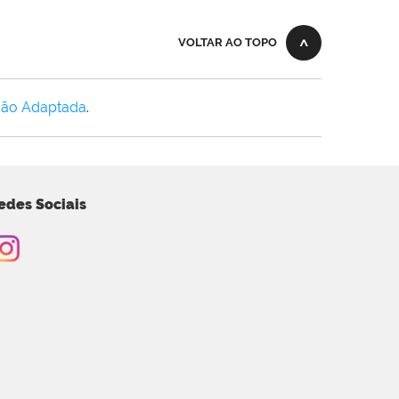
VOLTAR AO TOPO
Não Adaptada
.
edes Sociais