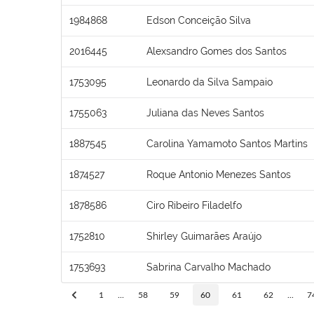
1984868
Edson Conceição Silva
2016445
Alexsandro Gomes dos Santos
1753095
Leonardo da Silva Sampaio
1755063
Juliana das Neves Santos
1887545
Carolina Yamamoto Santos Martins
1874527
Roque Antonio Menezes Santos
1878586
Ciro Ribeiro Filadelfo
1752810
Shirley Guimarães Araújo
1753693
Sabrina Carvalho Machado
1
...
58
59
60
61
62
...
7