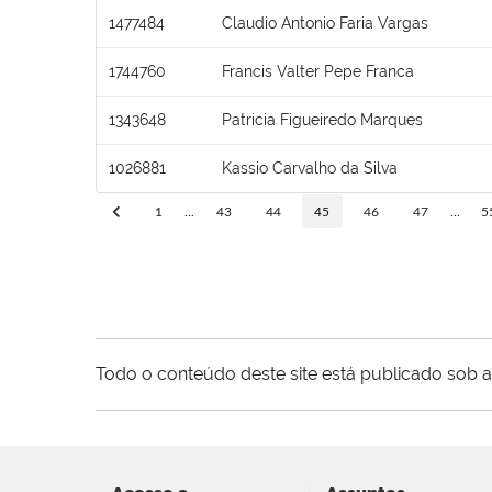
1477484
Claudio Antonio Faria Vargas
1744760
Francis Valter Pepe Franca
1343648
Patricia Figueiredo Marques
1026881
Kassio Carvalho da Silva
1
...
43
44
45
46
47
...
5
Todo o conteúdo deste site está publicado sob a