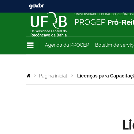
UNIVERSIDADE FEDERAL DO RECÔNCAV
PROGEP
Pró-Rei
Agenda da PROGEP
Boletim de servi
Página inicial
Licenças para Capacitaç
L