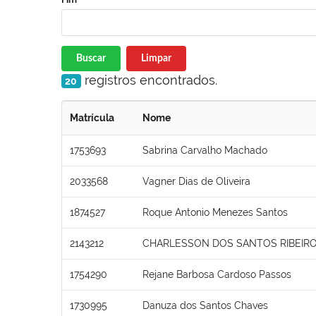
Buscar
Limpar
registros encontrados.
20
Matrícula
Nome
1753693
Sabrina Carvalho Machado
2033568
Vagner Dias de Oliveira
1874527
Roque Antonio Menezes Santos
2143212
CHARLESSON DOS SANTOS RIBEIR
1754290
Rejane Barbosa Cardoso Passos
1730995
Danuza dos Santos Chaves