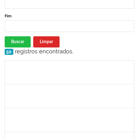
Fim
Buscar
Limpar
registros encontrados.
50
Matrícula
Nome
Cargo
Processo
Início
Fim
Status
1752810
Shirley Guimarães Araújo
Técnico
23007.00023790/2019-75
02/01/2020
31/01/2020
Concluído
2157034
Iziane da Silva Andrade
Técnico
23007.00023055/2019-35
02/01/2020
01/03/2020
Concluído