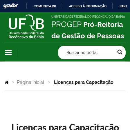
COMUNICA BR
ACESSO À INFORMAÇÃO
PARTI
IR
UNIVERSIDADE FEDERAL DO RECÔNCAVO DA BAHIA
PROGEP
Pró-Reitoria
PARA
O
de Gestão de Pessoas
CONTEÚDO
Buscar no portal
Página inicial
Licenças para Capacitação
Licenças para Capacitação