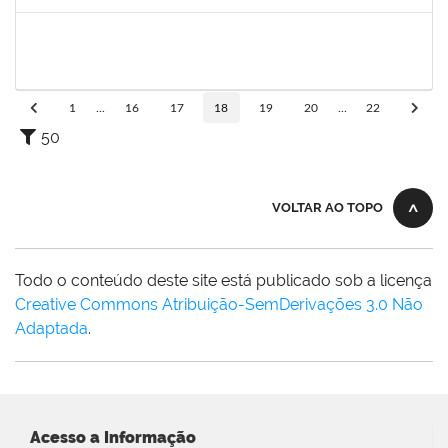
Concluído
1717322
Cintia Armond
Docente
23007.00011909/2019-83
03/09/2019
03/12/2019
Concluído
1
...
16
17
18
19
20
...
22
50
VOLTAR AO TOPO
Todo o conteúdo deste site está publicado sob a licença
Creative Commons Atribuição-SemDerivações 3.0 Não
Adaptada
.
Acesso a Informação