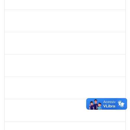
23007.00010003/2019-38
04/11/2019
18/12/2019
Concluído
1753043
Marcus Pimentel Oliveira
Técnico
23007.00020120/2019-31
04/11/2019
04/12/2019
Concluído
1751386
Daniel Fadigas Moreno
Técnico
23007.00017788/2019-42
04/11/2019
04/12/2019
Concluído
1752889
Virgilio Justiniano dos Santos Filho
Técnico
23007.00020149/2019-24
04/11/2019
03/12/2019
Concluído
1838442
Vitória Caroline da Silva Porto
Técnico
23007.00012678/2019-78
29/10/2019
17/12/2019
Concluído
1367883
Margarete Costa Helioterio
Docente
23007.00012552/2019-85
29/10/2019
28/01/2020
Concluído
1753167