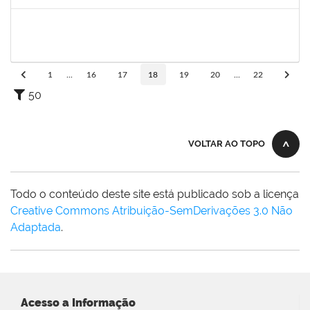
Concluído
1717322
Cintia Armond
Docente
23007.00011909/2019-83
03/09/2019
03/12/2019
Concluído
1
...
16
17
18
19
20
...
22
50
VOLTAR AO TOPO
Todo o conteúdo deste site está publicado sob a licença
Creative Commons Atribuição-SemDerivações 3.0 Não
Adaptada
.
Acesso a Informação