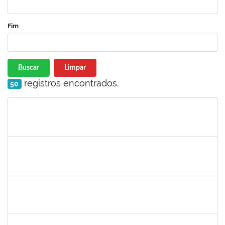
Fim
Buscar
Limpar
registros encontrados.
50
Matrícula
Nome
Cargo
Processo
Início
Fim
Status
1752810
Shirley Guimarães Araújo
Técnico
23007.00023790/2019-75
02/01/2020
31/01/2020
Concluído
2157034
Iziane da Silva Andrade
Técnico
23007.00023055/2019-35
02/01/2020
01/03/2020
Concluído