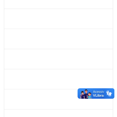
23007.00010003/2019-38
04/11/2019
18/12/2019
Concluído
1753043
Marcus Pimentel Oliveira
Técnico
23007.00020120/2019-31
04/11/2019
04/12/2019
Concluído
1751386
Daniel Fadigas Moreno
Técnico
23007.00017788/2019-42
04/11/2019
04/12/2019
Concluído
1752889
Virgilio Justiniano dos Santos Filho
Técnico
23007.00020149/2019-24
04/11/2019
03/12/2019
Concluído
1838442
Vitória Caroline da Silva Porto
Técnico
23007.00012678/2019-78
29/10/2019
17/12/2019
Concluído
1367883
Margarete Costa Helioterio
Docente
23007.00012552/2019-85
29/10/2019
28/01/2020
Concluído
1753167