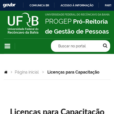
COMUNICA BR
ACESSO À INFORMAÇÃO
PARTI
IR
UNIVERSIDADE FEDERAL DO RECÔNCAVO DA BAHIA
PROGEP
Pró-Reitoria
PARA
O
de Gestão de Pessoas
CONTEÚDO
Buscar no portal
Página inicial
Licenças para Capacitação
Licenças para Capacitação