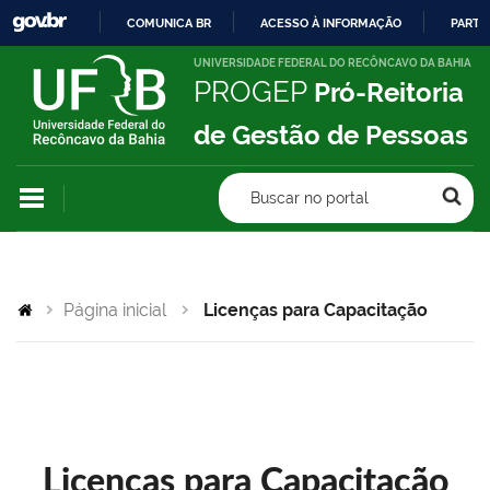
COMUNICA BR
ACESSO À INFORMAÇÃO
PARTI
IR
UNIVERSIDADE FEDERAL DO RECÔNCAVO DA BAHIA
PROGEP
Pró-Reitoria
PARA
O
de Gestão de Pessoas
CONTEÚDO
Buscar no portal
Página inicial
Licenças para Capacitação
Licenças para Capacitação