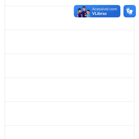
07/06/2025
Concluído
1757640
CINTIA MOTA CARDEAL
Docente
23007.00023119/2024-38
01/03/2025
08/06/2025
Concluído
2126474
SUELLY PINTO TEIXEIRA DE MORAIS
23007.00022659/2024-42
11/03/2024
08/06/2025
Concluído
2126474
SUELLY PINTO TEIXEIRA DE MORAIS
23007.00022659/2024-42
11/03/2024
08/06/2025
Concluído
1838559
IVANA TAVARES MURICY
Docente
23007.00000311/2025-95
10/03/2025
09/06/2025
Concluído
1894151
EVANDRO DE QUEIROZ BARBOSA E SILVA
Técnico
23007.00008318/2025-22
12/05/2025
10/06/2025
Concluído
2271499
LUCIANA DOS SANTOS FREITAS
Técnico