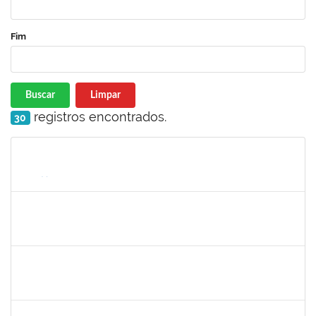
Fim
Buscar
Limpar
registros encontrados.
30
Matrícula
Nome
Cargo
Processo
Início
Fim
Status
1754485
MARCELA MARY JOSE DA SILVA
Docente
23007.00018474/2024-32
26/02/2025
26/05/2025
Concluído
2391074,
Mayara Melo Rocha,
Docente
23007.00020461/2024-24
01/03/2025
29/05/2025
Concluído