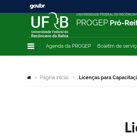
UNIVERSIDADE FEDERAL DO RECÔNCAV
PROGEP
Pró-Rei
Agenda da PROGEP
Boletim de servi
Página inicial
Licenças para Capacitaç
L