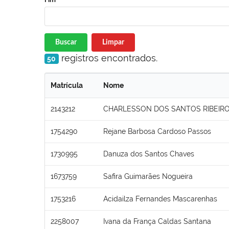
Buscar
Limpar
registros encontrados.
50
Matrícula
Nome
2143212
CHARLESSON DOS SANTOS RIBEIR
1754290
Rejane Barbosa Cardoso Passos
1730995
Danuza dos Santos Chaves
1673759
Safira Guimarães Nogueira
1753216
Acidailza Fernandes Mascarenhas
2258007
Ivana da França Caldas Santana