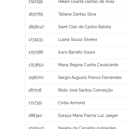
1742199
Heleni Duarte Dantas de Ávila
1837765
Tatiane Dantas Silva
1858047
Saint Clair de Castro Batista
1733433
Luana Souza Silveira
1757286
Icaro Barreto Souza
1753650
Maria Regina Cunha Cavalcante
1196700
Sergio Augusto Franco Fernandes
287016
Rildo José Santos Conceição
1717322
Cintia Armond
288340
Soraya Maria Palma Luz Jaeger
2025542
Naiana de Carvalho guimarães