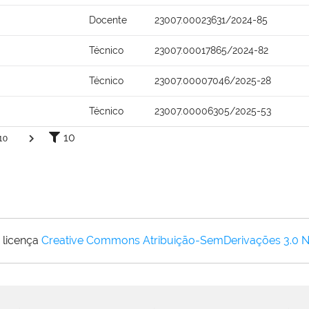
Docente
23007.00023631/2024-85
Técnico
23007.00017865/2024-82
Técnico
23007.00007046/2025-28
Técnico
23007.00006305/2025-53
10
10
 licença
Creative Commons Atribuição-SemDerivações 3.0 