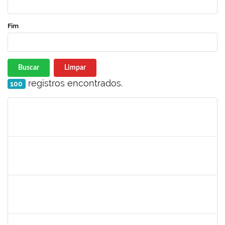
Fim
Buscar
Limpar
registros encontrados.
100
Matrícula
Nome
Cargo
Processo
Início
Fim
Status
2258007
Ivana da França Caldas Santana
Técnico
23007.00022095/2019-56
10/12/2019
09/03/2020
Concluído
7268570
Maria Aparecida Lima Silva
Técnico
23007.00024383/2019-69
06/12/2019
05/03/2020
Concluído