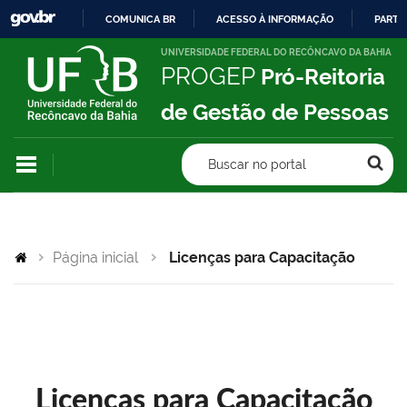
COMUNICA BR
ACESSO À INFORMAÇÃO
PARTI
IR
UNIVERSIDADE FEDERAL DO RECÔNCAVO DA BAHIA
PROGEP
Pró-Reitoria
PARA
O
de Gestão de Pessoas
CONTEÚDO
Buscar no portal
Página inicial
Licenças para Capacitação
Licenças para Capacitação