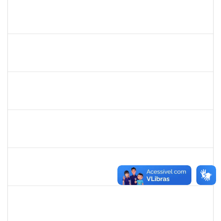
1477484
Claudio Antonio Faria Vargas
Técnico
23007.00024322/2019-67
02/12/2019
31/12/2019
Concluído
1744760
Francis Valter Pepe Franca
Docente
23007.00017949/2019-60
01/12/2019
30/01/2020
Concluído
1343648
Patricia Figueiredo Marques
Docente
23007.00015584/2019-89
30/11/2019
29/02/2020
Concluído
1026881
Kassio Carvalho da Silva
Técnico
23007.00021136/2019-50
25/11/2019
24/12/2019
Concluído
1755387
Kilson Oliveira dos Santos
Técnico
23007.00011665/2019-75
18/11/2019
17/02/2020
Concluído
1573165
Rosenir Silva dos Santos
Técnico
23007.00022005/2019-61
11/11/2019
01/01/2020
Concluído