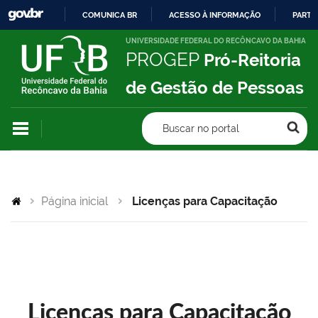
COMUNICA BR
ACESSO À INFORMAÇÃO
PARTI
IR
UNIVERSIDADE FEDERAL DO RECÔNCAVO DA BAHIA
PROGEP
Pró-Reitoria
PARA
O
de Gestão de Pessoas
CONTEÚDO
Buscar no portal
Página inicial
Licenças para Capacitação
Licenças para Capacitação