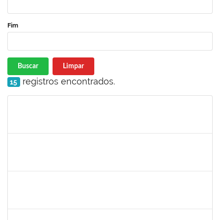
Fim
Buscar
Limpar
registros encontrados.
15
Matrícula
Nome
Cargo
Processo
Início
Fim
Status
2258007
Ivana da França Caldas Santana
Técnico
23007.00022095/2019-56
10/12/2019
09/03/2020
Concluído
7268570
Maria Aparecida Lima Silva
Técnico
23007.00024383/2019-69
06/12/2019
05/03/2020
Concluído