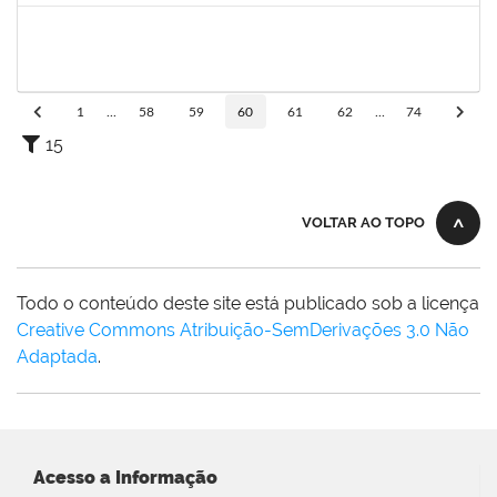
2140774
Anne Magali Lima Neiva
Técnico
23007.00012166/2019-31
04/11/2019
03/12/2019
Concluído
1
...
58
59
60
61
62
...
74
15
VOLTAR AO TOPO
Todo o conteúdo deste site está publicado sob a licença
Creative Commons Atribuição-SemDerivações 3.0 Não
Adaptada
.
Acesso a Informação