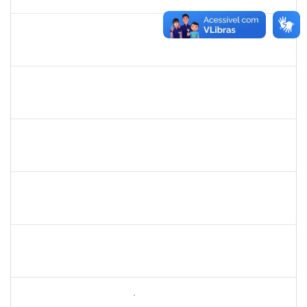
30/12/2019
Concluído
1026881
Kassio Carvalho da Silva
Técnico
23007.00021136/2019-50
25/11/2019
24/12/2019
Concluído
1978502
Fábio Andrade Gomes
Técnico
23007.00014365/2019-22
23/09/2019
21/12/2019
Concluído
2072268
Jânia Betânia alves da Silva
Docente
23007.00013023/2019-75
20/09/2019
19/12/2019
Concluído
1755265
Karina de Sousa Silva
Técnico
23007.00010003/2019-38
04/11/2019
18/12/2019
Concluído
1838442
Vitória Caroline da Silva Porto
Técnico
23007.00012678/2019-78
29/10/2019
17/12/2019
Concluído
1742199
Heleni Duarte Dantas de Ávila
Docente