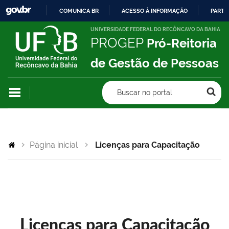
COMUNICA BR
ACESSO À INFORMAÇÃO
PARTI
IR
UNIVERSIDADE FEDERAL DO RECÔNCAVO DA BAHIA
PROGEP
Pró-Reitoria
PARA
O
de Gestão de Pessoas
CONTEÚDO
Buscar no portal
Página inicial
Licenças para Capacitação
Licenças para Capacitação