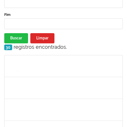
Fim
Buscar
Limpar
registros encontrados.
30
Matrícula
Nome
Cargo
Processo
Início
Fim
Status
1887545
Carolina Yamamoto Santos Martins
Docente
23007.00022218/2019-33
02/12/2019
01/02/2020
Concluído
1874527
Roque Antonio Menezes Santos
Técnico
23007.00022415/2019-49
06/01/2020
31/01/2020
Concluído