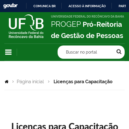
COMUNICA BR
ACESSO À INFORMAÇÃO
PARTI
IR
UNIVERSIDADE FEDERAL DO RECÔNCAVO DA BAHIA
PROGEP
Pró-Reitoria
PARA
O
de Gestão de Pessoas
CONTEÚDO
Buscar no portal
Página inicial
Licenças para Capacitação
Licenças para Capacitação