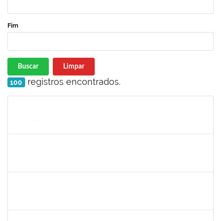
Fim
Buscar
Limpar
registros encontrados.
100
Matrícula
Nome
Cargo
Processo
Início
Fim
Status
1931551
ISIS JULIANA FIGUEIREDO DE BARROS
Docente
23007.00012270/2025-18
15/09/2025
13/12/2025
Concluído
2316717
LUIS HENRIQUE BARBOSA LEAL MARANHAO
Docente
23007.00010970/2025-04
15/09/2025
13/12/2025
Concluído