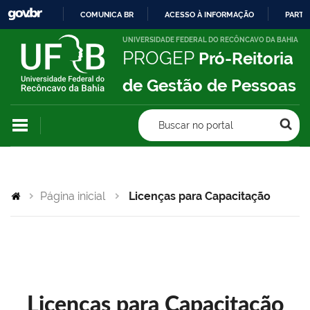
COMUNICA BR
ACESSO À INFORMAÇÃO
PARTI
IR
UNIVERSIDADE FEDERAL DO RECÔNCAVO DA BAHIA
PROGEP
Pró-Reitoria
PARA
O
de Gestão de Pessoas
CONTEÚDO
Buscar no portal
Página inicial
Licenças para Capacitação
Licenças para Capacitação