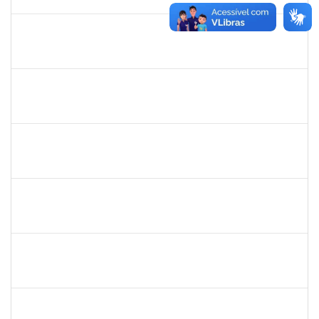
15/09/2025
Concluído
1861104
GREICIANE DE SOUZA SANTOS
Técnico
23007.00014744/2025-53
01/09/2025
30/09/2025
Concluído
1261571
IRACI DAS MERCES MOREIRA
Técnico
23007.00003160/2025-93
01/09/2025
30/09/2025
Concluído
1980926
TIAGO SANTANA SANTIAGO
Técnico
23007.00001630/2025-81
01/09/2025
29/11/2025
Concluído
1673939
DIOGO VALENCA DE AZEVEDO COSTA
Docente
23007.00002438/2025-90
25/08/2025
22/11/2025
Concluído
2281978
MANUELLE CARVALHO CARDOZO
Técnico
23007.00011167/2025-20
25/08/2025
24/10/2025
Concluído
HELENILDO SANTANA DOS SANTOS
HELENILDO SANTANA DOS SANTOS
Técnico