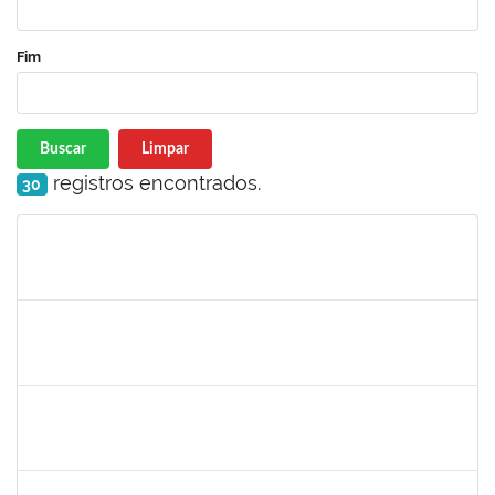
Fim
Buscar
Limpar
registros encontrados.
30
Matrícula
Nome
Cargo
Processo
Início
Fim
Status
2257947
MARIA FERNANDA ARCANJO DE ALMEIDA
Técnico
23007.00011722/2025-70
16/09/2025
14/12/2025
Concluído
1046848
ROSILDA SANTANA DOS SANTOS
Técnico
23007.00017283/2025-79
16/09/2025
30/09/2025
Concluído