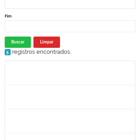
Fim
Buscar
Limpar
registros encontrados.
5
Matrícula
Nome
Cargo
Processo
Início
Fim
Status
1735813
Marcel Teles de Oliveira Pedreira
Técnico
23007.00015326/2019-71
02/12/2019
01/03/2020
Concluído
1871195
Verônica Ribeiro Viana
Técnico
23007.00022113/2019-95
02/12/2019
31/12/2019
Concluído