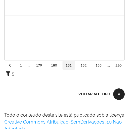
1887545
Carolina Yamamoto Santos Martins
Docente
23007.00022218/2019-33
02/12/2019
01/02/2020
Concluído
1477484
Claudio Antonio Faria Vargas
Técnico
23007.00024322/2019-67
02/12/2019
31/12/2019
Concluído
1744760
Francis Valter Pepe Franca
Docente
23007.00017949/2019-60
01/12/2019
30/01/2020
Concluído
1
...
179
180
181
182
183
...
220
5
VOLTAR AO TOPO
Todo o conteúdo deste site está publicado sob a licença
Creative Commons Atribuição-SemDerivações 3.0 Não
Adaptada
.