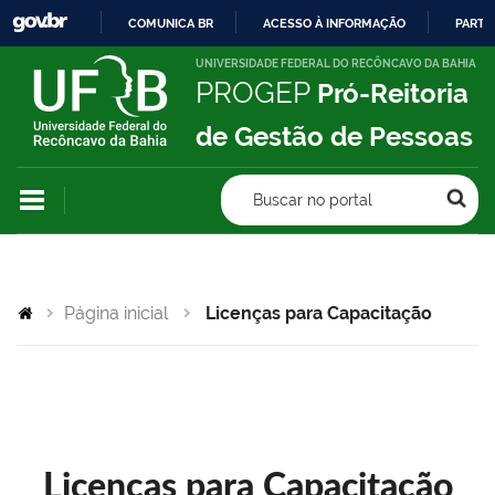
COMUNICA BR
ACESSO À INFORMAÇÃO
PARTI
IR
UNIVERSIDADE FEDERAL DO RECÔNCAVO DA BAHIA
PROGEP
Pró-Reitoria
PARA
O
de Gestão de Pessoas
CONTEÚDO
Buscar no portal
Página inicial
Licenças para Capacitação
Licenças para Capacitação