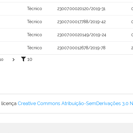
Técnico
23007.00020120/2019-31
Técnico
23007.00017788/2019-42
Técnico
23007.00020149/2019-24
Técnico
23007.00012678/2019-78
10
10
 licença
Creative Commons Atribuição-SemDerivações 3.0 