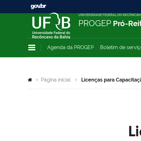
UNIVERSIDADE FEDERAL DO RECÔNCAV
PROGEP
Pró-Rei
Agenda da PROGEP
Boletim de servi
Página inicial
Licenças para Capacitaç
L