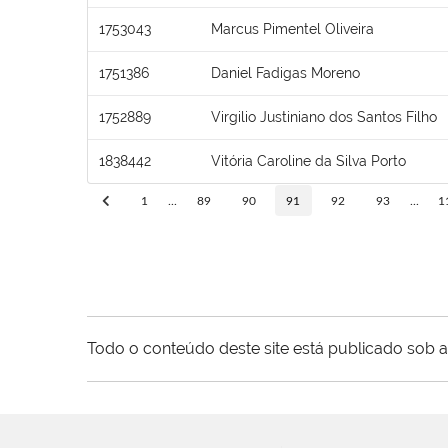
1753043
Marcus Pimentel Oliveira
1751386
Daniel Fadigas Moreno
1752889
Virgilio Justiniano dos Santos Filho
1838442
Vitória Caroline da Silva Porto
1
...
89
90
91
92
93
...
1
Todo o conteúdo deste site está publicado sob a