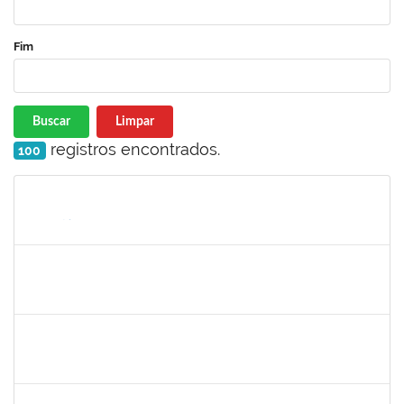
Fim
Buscar
Limpar
registros encontrados.
100
Matrícula
Nome
Cargo
Processo
Início
Fim
Status
1026881
Kassio Carvalho da Silva
Técnico
23007.00021136/2019-50
25/11/2019
24/12/2019
Concluído
1755387
Kilson Oliveira dos Santos
Técnico
23007.00011665/2019-75
18/11/2019
17/02/2020
Concluído