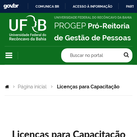
COMUNICA BR
ACESSO À INFORMAÇÃO
PARTI
IR
UNIVERSIDADE FEDERAL DO RECÔNCAVO DA BAHIA
PROGEP
Pró-Reitoria
PARA
O
de Gestão de Pessoas
CONTEÚDO
Buscar no portal
Página inicial
Licenças para Capacitação
Licenças para Capacitação