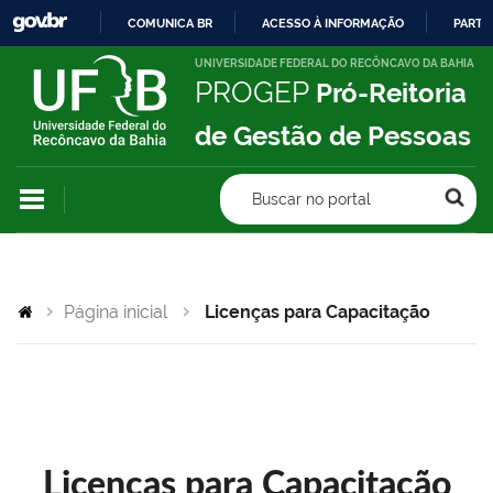
COMUNICA BR
ACESSO À INFORMAÇÃO
PARTI
IR
UNIVERSIDADE FEDERAL DO RECÔNCAVO DA BAHIA
PROGEP
Pró-Reitoria
PARA
O
de Gestão de Pessoas
CONTEÚDO
Buscar no portal
Página inicial
Licenças para Capacitação
Licenças para Capacitação