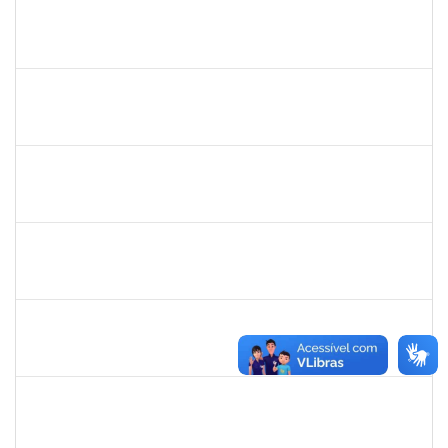
1838559
IVANA TAVARES MURICY
Docente
23007.00000311/2025-95
10/03/2025
09/06/2025
Concluído
1894151
EVANDRO DE QUEIROZ BARBOSA E SILVA
Técnico
23007.00008318/2025-22
12/05/2025
10/06/2025
Concluído
2271499
LUCIANA DOS SANTOS FREITAS
Técnico
23007.00006303/2025-10
19/05/2025
13/06/2025
Concluído
1791524
JOANA ANGELICA FLORES SILVA
Técnico
23007.00008544/2025-31
16/05/2025
14/06/2025
Concluído
LUCIANO DA SILVA CRUZ
LUCIANO DA SILVA CRUZ
Técnico
23007.00002782/2025-17
19/03/2025
16/06/2025
Concluído
2261493
LEANDRO MACIEL LOPES
Técnico
23007.00003021/2025-63
19/05/2025
17/06/2025
Concluído