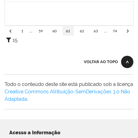
1551601
PAULO CESAR OLIVEIRA DE JESUS
Docente
23007.00006940/2025-77
20/03/2025
17/06/2025
Concluído
1
...
59
60
61
62
63
...
74
15
VOLTAR AO TOPO
Todo o conteúdo deste site está publicado sob a licença
Creative Commons Atribuição-SemDerivações 3.0 Não
Adaptada
.
Acesso a Informação