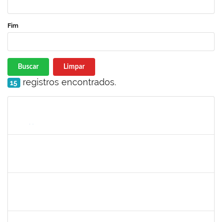
Fim
Buscar
Limpar
registros encontrados.
15
Matrícula
Nome
Cargo
Processo
Início
Fim
Status
2059124
MARINA MAPURUNGA DE MIRANDA FERREIRA
Docente
23007.00021398/2024-42
10/03/2025
07/06/2025
Concluído
1151118
TEREZA MARIA DUARTE FALCON
Técnico
23007.00020353/2024-30
10/03/2025
07/06/2025
Concluído