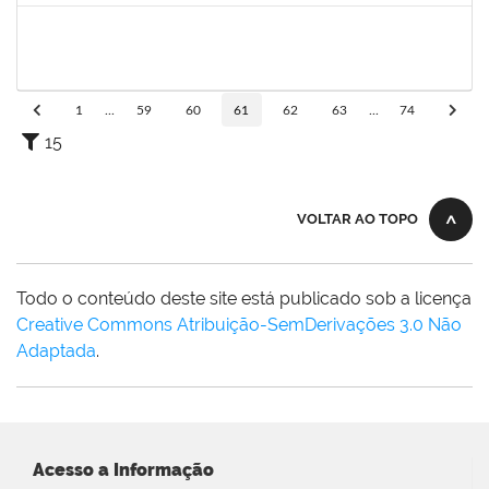
1761324
Wilson Jesus de Oliveira Junior
Técnico
23007.004273/2019-33
14/10/2019
12/01/2020
Concluído
1
...
59
60
61
62
63
...
74
15
VOLTAR AO TOPO
Todo o conteúdo deste site está publicado sob a licença
Creative Commons Atribuição-SemDerivações 3.0 Não
Adaptada
.
Acesso a Informação