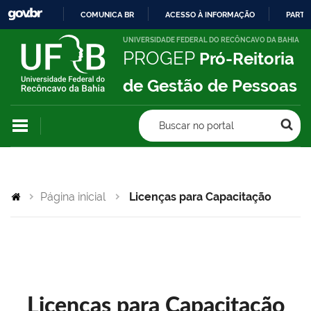
COMUNICA BR
ACESSO À INFORMAÇÃO
PARTI
IR
UNIVERSIDADE FEDERAL DO RECÔNCAVO DA BAHIA
PROGEP
Pró-Reitoria
PARA
O
de Gestão de Pessoas
CONTEÚDO
Buscar no portal
Página inicial
Licenças para Capacitação
Licenças para Capacitação