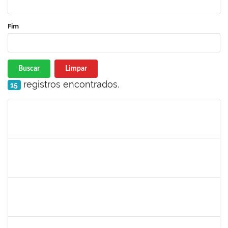
Fim
Buscar
Limpar
registros encontrados.
15
Matrícula
Nome
Cargo
Processo
Início
Fim
Status
1343648
Patricia Figueiredo Marques
Docente
23007.00015584/2019-89
30/11/2019
29/02/2020
Concluído
1026881
Kassio Carvalho da Silva
Técnico
23007.00021136/2019-50
25/11/2019
24/12/2019
Concluído