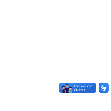
1752889
Virgilio Justiniano dos Santos Filho
Técnico
23007.00020149/2019-24
04/11/2019
03/12/2019
Concluído
1838442
Vitória Caroline da Silva Porto
Técnico
23007.00012678/2019-78
29/10/2019
17/12/2019
Concluído
1367883
Margarete Costa Helioterio
Docente
23007.00012552/2019-85
29/10/2019
28/01/2020
Concluído
1753167
João Paulo dos Santos Alves
Técnico
23007.00022198/2019-88
28/10/2019
25/01/2020
Concluído
1755814
Bianca Caroline Souza de Lima
Técnico
23007.00017170/2019-44
15/10/2019
14/01/2020
Concluído
1757479
Suzana Moura Maia
Docente
23007.00020836/2019-02
15/10/2019
14/01/2020
Concluído