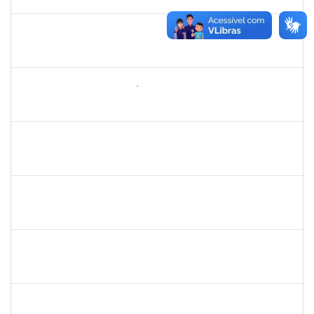
19/12/2019
Concluído
1752965
Danilo Maia de Santana
Técnico
23007.00019971/2019-77
16/09/2019
16/10/2019
Concluído
1742199
Heleni Duarte Dantas de Ávila
Docente
23007.00016198/2019-98
16/09/2019
15/12/2019
Concluído
1837765
Tatiane Dantas Silva
Técnico
23007.00017326/2019-03
12/09/2019
11/10/2019
Concluído
1858047
Saint Clair de Castro Batista
Técnico
23007.00019480/2019-45
10/09/2019
09/12/2019
Concluído
1733433
Luana Souza Silveira
Técnico
23007.00020086/2019-76
09/09/2019
09/10/2019
Concluído
1757286
Icaro Barreto Souza
Técnico