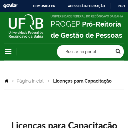
COMUNICA BR
ACESSO À INFORMAÇÃO
PARTI
IR
UNIVERSIDADE FEDERAL DO RECÔNCAVO DA BAHIA
PROGEP
Pró-Reitoria
PARA
O
de Gestão de Pessoas
CONTEÚDO
Buscar no portal
Página inicial
Licenças para Capacitação
Licenças para Capacitação