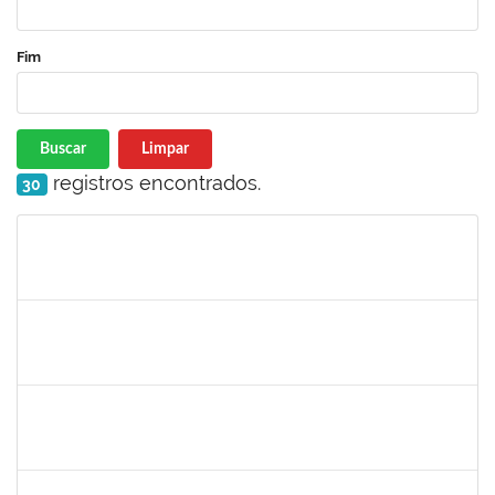
Fim
Buscar
Limpar
registros encontrados.
30
Matrícula
Nome
Cargo
Processo
Início
Fim
Status
1343648
Patricia Figueiredo Marques
Docente
23007.00015584/2019-89
30/11/2019
29/02/2020
Concluído
1026881
Kassio Carvalho da Silva
Técnico
23007.00021136/2019-50
25/11/2019
24/12/2019
Concluído