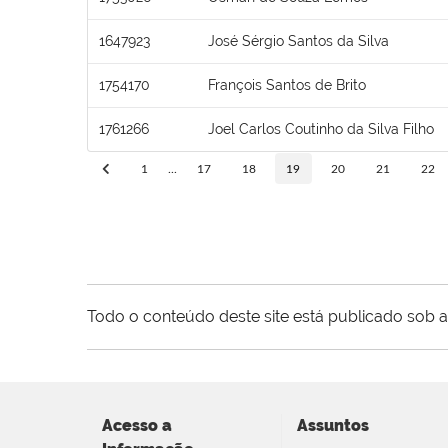
1647923
José Sérgio Santos da Silva
1754170
François Santos de Brito
1761266
Joel Carlos Coutinho da Silva Filho
1
...
17
18
19
20
21
22
Todo o conteúdo deste site está publicado sob a
Acesso a
Assuntos