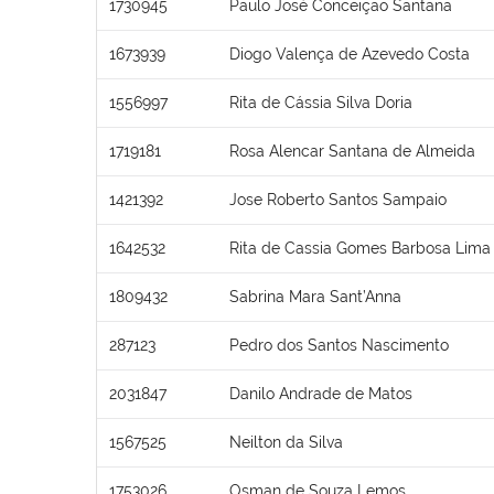
1730945
Paulo José Conceição Santana
1673939
Diogo Valença de Azevedo Costa
1556997
Rita de Cássia Silva Doria
1719181
Rosa Alencar Santana de Almeida
1421392
Jose Roberto Santos Sampaio
1642532
Rita de Cassia Gomes Barbosa Lima
1809432
Sabrina Mara Sant’Anna
287123
Pedro dos Santos Nascimento
2031847
Danilo Andrade de Matos
1567525
Neilton da Silva
1753026
Osman de Souza Lemos