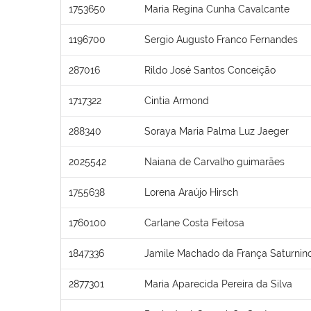
1753650
Maria Regina Cunha Cavalcante
1196700
Sergio Augusto Franco Fernandes
287016
Rildo José Santos Conceição
1717322
Cintia Armond
288340
Soraya Maria Palma Luz Jaeger
2025542
Naiana de Carvalho guimarães
1755638
Lorena Araújo Hirsch
1760100
Carlane Costa Feitosa
1847336
Jamile Machado da França Saturnin
2877301
Maria Aparecida Pereira da Silva