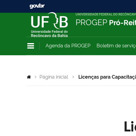
UNIVERSIDADE FEDERAL DO RECÔNCAV
PROGEP
Pró-Rei
Agenda da PROGEP
Boletim de servi
Página inicial
Licenças para Capacitaç
L