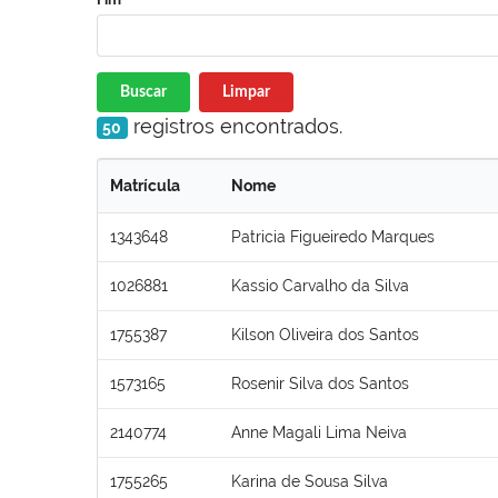
Buscar
Limpar
registros encontrados.
50
Matrícula
Nome
1343648
Patricia Figueiredo Marques
1026881
Kassio Carvalho da Silva
1755387
Kilson Oliveira dos Santos
1573165
Rosenir Silva dos Santos
2140774
Anne Magali Lima Neiva
1755265
Karina de Sousa Silva