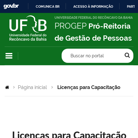
COMUNICA BR
ACESSO À INFORMAÇÃO
PARTI
IR
UNIVERSIDADE FEDERAL DO RECÔNCAVO DA BAHIA
PROGEP
Pró-Reitoria
PARA
O
de Gestão de Pessoas
CONTEÚDO
Buscar no portal
Página inicial
Licenças para Capacitação
Licenças para Capacitação