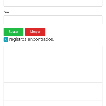
Fim
Buscar
Limpar
registros encontrados.
5
Matrícula
Nome
Cargo
Processo
Início
Fim
Status
2059124
MARINA MAPURUNGA DE MIRANDA FERREIRA
Docente
23007.00021398/2024-42
10/03/2025
07/06/2025
Concluído
1151118
TEREZA MARIA DUARTE FALCON
Técnico
23007.00020353/2024-30
10/03/2025
07/06/2025
Concluído