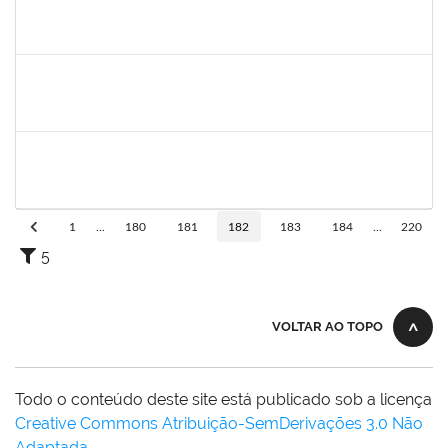
12222940
Flávia Conceição dos Santos Henrique
Docente
23007.00020613/2024-91
10/03/2025
07/06/2025
Concluído
1626838
MARCOS OLEGARIO PESSOA GONDIM DE MATOS
Docente
23007.00025412/2024-13
10/03/2025
07/06/2025
Concluído
1646958
SILVANA BATISTA GAINO
Docente
23007.00002060/2025-14
10/03/2025
07/06/2025
Concluído
1
...
180
181
182
183
184
...
220
5
VOLTAR AO TOPO
Todo o conteúdo deste site está publicado sob a licença
Creative Commons Atribuição-SemDerivações 3.0 Não
Adaptada
.