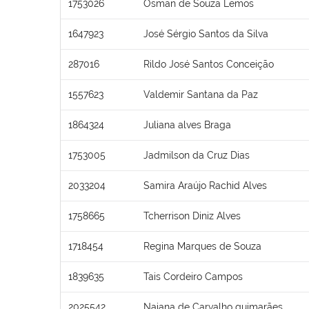
1753026
Osman de Souza Lemos
1647923
José Sérgio Santos da Silva
287016
Rildo José Santos Conceição
1557623
Valdemir Santana da Paz
1864324
Juliana alves Braga
1753005
Jadmilson da Cruz Dias
2033204
Samira Araújo Rachid Alves
1758665
Tcherrison Diniz Alves
1718454
Regina Marques de Souza
1839635
Tais Cordeiro Campos
2025542
Naiana de Carvalho guimarães