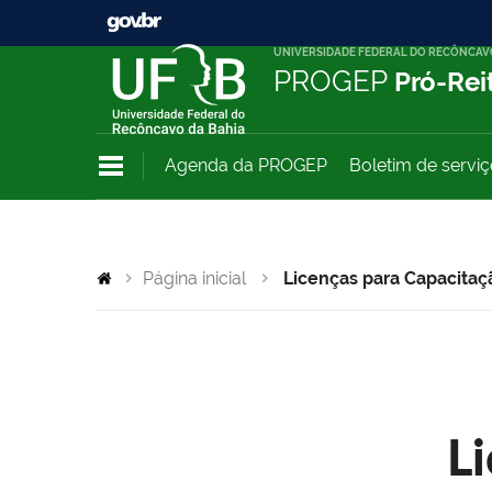
UNIVERSIDADE FEDERAL DO RECÔNCAV
PROGEP
Pró-Rei
Agenda da PROGEP
Boletim de servi
Página inicial
Licenças para Capacitaç
L