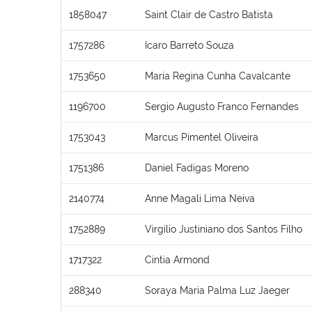
1858047
Saint Clair de Castro Batista
1757286
Icaro Barreto Souza
1753650
Maria Regina Cunha Cavalcante
1196700
Sergio Augusto Franco Fernandes
1753043
Marcus Pimentel Oliveira
1751386
Daniel Fadigas Moreno
2140774
Anne Magali Lima Neiva
1752889
Virgilio Justiniano dos Santos Filho
1717322
Cintia Armond
288340
Soraya Maria Palma Luz Jaeger