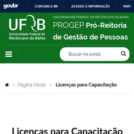
COMUNICA BR
ACESSO À INFORMAÇÃO
PARTI
IR
UNIVERSIDADE FEDERAL DO RECÔNCAVO DA BAHIA
PROGEP
Pró-Reitoria
PARA
O
de Gestão de Pessoas
CONTEÚDO
Buscar no portal
Página inicial
Licenças para Capacitação
Licenças para Capacitação