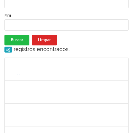
Fim
Buscar
Limpar
registros encontrados.
15
Matrícula
Nome
Cargo
Processo
Início
Fim
Status
1757640
CINTIA MOTA CARDEAL
Docente
23007.00023119/2024-38
01/03/2025
08/06/2025
Concluído
2126474
SUELLY PINTO TEIXEIRA DE MORAIS
23007.00022659/2024-42
11/03/2024
08/06/2025
Concluído