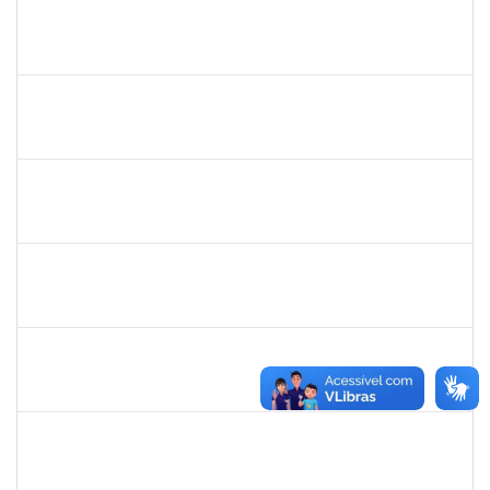
2261493
LEANDRO MACIEL LOPES
Técnico
23007.00003021/2025-63
19/05/2025
17/06/2025
Concluído
1551601
PAULO CESAR OLIVEIRA DE JESUS
Docente
23007.00006940/2025-77
20/03/2025
17/06/2025
Concluído
1217453
ANDRESSA HOSANA SOUZA DE OLIVEIRA
Técnico
23007.00008513/2025-92
04/06/2025
18/06/2025
Concluído
1756626
DEISE DA SILVA DOS SANTOS
Técnico
23007.00001671/2025-41
26/05/2025
18/06/2025
Concluído
1870820
CAROLINE SANTIAGO BARBOSA SOUZA
Técnico
23007.00000881/2025-31
05/05/2025
18/06/2025
Concluído
1258666
RITTA MARIA MORAIS CORREIA MOTA
Técnico
23007.00005706/2025-27
26/05/2025
20/06/2025
Concluído