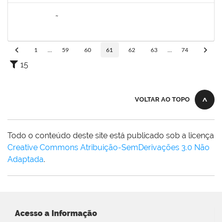
2076546
LILIAN ARAGÃO DA SILVA
Docente
23007.00025211/2024-08
24/03/2025
21/06/2025
Concluído
1
...
59
60
61
62
63
...
74
15
VOLTAR AO TOPO
Todo o conteúdo deste site está publicado sob a licença
Creative Commons Atribuição-SemDerivações 3.0 Não
Adaptada
.
Acesso a Informação