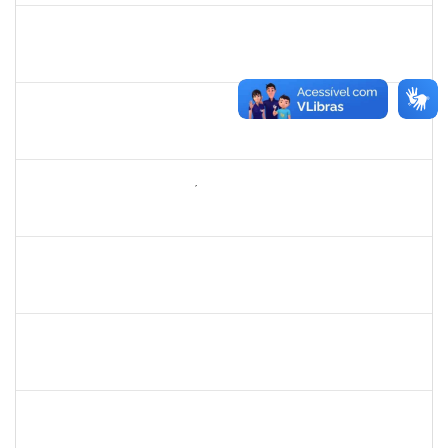
2072268
Jânia Betânia alves da Silva
Docente
23007.00013023/2019-75
20/09/2019
19/12/2019
Concluído
1752965
Danilo Maia de Santana
Técnico
23007.00019971/2019-77
16/09/2019
16/10/2019
Concluído
1742199
Heleni Duarte Dantas de Ávila
Docente
23007.00016198/2019-98
16/09/2019
15/12/2019
Concluído
1837765
Tatiane Dantas Silva
Técnico
23007.00017326/2019-03
12/09/2019
11/10/2019
Concluído
1858047
Saint Clair de Castro Batista
Técnico
23007.00019480/2019-45
10/09/2019
09/12/2019
Concluído
1733433
Luana Souza Silveira
Técnico
23007.00020086/2019-76
09/09/2019