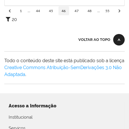
09/10/2019
Concluído
1
...
44
45
46
47
48
...
55
20
VOLTAR AO TOPO
Todo o conteúdo deste site está publicado sob a licença
Creative Commons Atribuição-SemDerivações 3.0 Não
Adaptada
.
Acesso a Informação
Institucional
Serviços