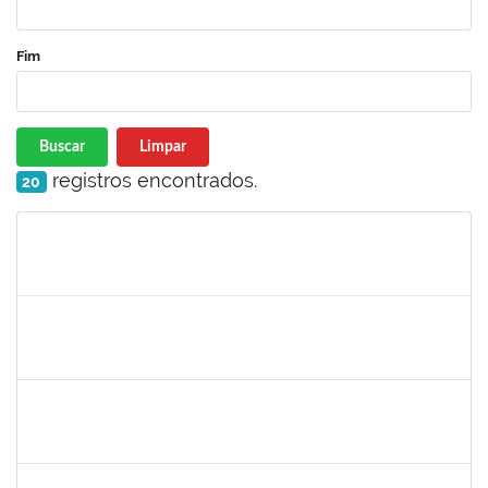
Fim
Buscar
Limpar
registros encontrados.
20
Matrícula
Nome
Cargo
Processo
Início
Fim
Status
1755265
Karina de Sousa Silva
Técnico
23007.00010003/2019-38
04/11/2019
18/12/2019
Concluído
1753043
Marcus Pimentel Oliveira
Técnico
23007.00020120/2019-31
04/11/2019
04/12/2019
Concluído