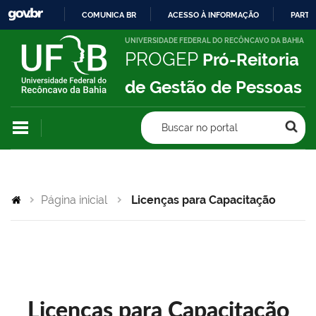
COMUNICA BR
ACESSO À INFORMAÇÃO
PARTI
IR
UNIVERSIDADE FEDERAL DO RECÔNCAVO DA BAHIA
PROGEP
Pró-Reitoria
PARA
O
de Gestão de Pessoas
CONTEÚDO
Buscar no portal
Página inicial
Licenças para Capacitação
Licenças para Capacitação