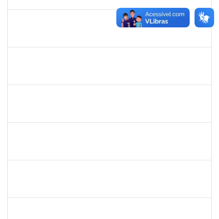
03/07/2025
Concluído
1838447
JOANE DIOGO SANTOS SANT'ANA
Técnico
23007.00005469/2025-24
07/04/2025
05/07/2025
Concluído
2978803
DHIEGO MEDINA DA SILVA
Técnico
23007.00005481/2025-88
07/04/2025
05/07/2025
Concluído
1753043
MARCUS PIMENTEL OLIVEIRA
Técnico
23007.00012078/2025-61
09/06/2025
08/07/2025
Concluído
1670022
MARISE NASCIMENTO FLORES MOREIRA
Técnico
23007.00025959/2024-85
09/06/2025
08/07/2025
Concluído
1838442
VITORIA CAROLINE DA SILVA PORTO
Técnico
23007.00003277/2025-38
26/05/2025
11/07/2025
Concluído
2259741
MOISES BRAGA RIBEIRO
Técnico