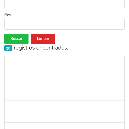
Fim
Buscar
Limpar
registros encontrados.
30
Matrícula
Nome
Cargo
Processo
Início
Fim
Status
1757640
CINTIA MOTA CARDEAL
Docente
23007.00023119/2024-38
01/03/2025
08/06/2025
Concluído
2126474
SUELLY PINTO TEIXEIRA DE MORAIS
23007.00022659/2024-42
11/03/2024
08/06/2025
Concluído