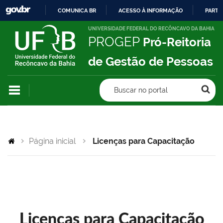
COMUNICA BR
ACESSO À INFORMAÇÃO
PARTI
IR
UNIVERSIDADE FEDERAL DO RECÔNCAVO DA BAHIA
PROGEP
Pró-Reitoria
PARA
O
de Gestão de Pessoas
CONTEÚDO
Buscar no portal
Página inicial
Licenças para Capacitação
Licenças para Capacitação