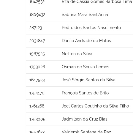
1642532
Rita de Cassia Gomes Barbosa Lima
1809432
Sabrina Mara Sant’Anna
287123
Pedro dos Santos Nascimento
2031847
Danilo Andrade de Matos
1567525
Neilton da Silva
1753026
Osman de Souza Lemos
1647923
José Sérgio Santos da Silva
1754170
François Santos de Brito
1761266
Joel Carlos Coutinho da Silva Filho
1753005
Jadmilson da Cruz Dias
1557623
Valdemir Santana da Paz