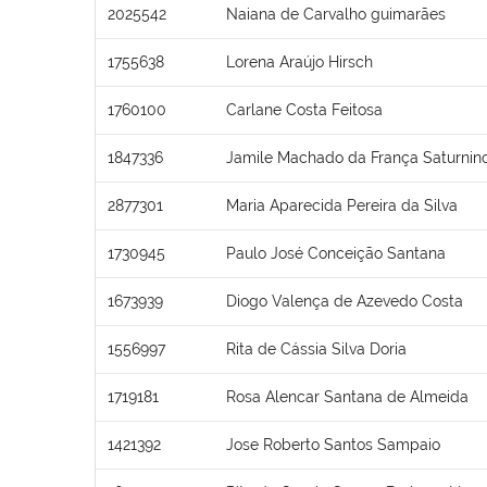
2025542
Naiana de Carvalho guimarães
1755638
Lorena Araújo Hirsch
1760100
Carlane Costa Feitosa
1847336
Jamile Machado da França Saturnin
2877301
Maria Aparecida Pereira da Silva
1730945
Paulo José Conceição Santana
1673939
Diogo Valença de Azevedo Costa
1556997
Rita de Cássia Silva Doria
1719181
Rosa Alencar Santana de Almeida
1421392
Jose Roberto Santos Sampaio