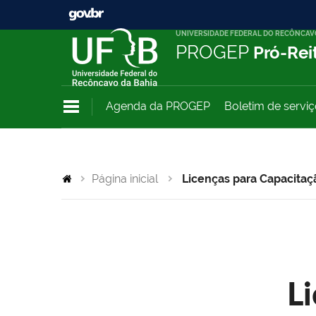
UNIVERSIDADE FEDERAL DO RECÔNCAV
PROGEP
Pró-Rei
Agenda da PROGEP
Boletim de servi
Página inicial
Licenças para Capacitaç
L