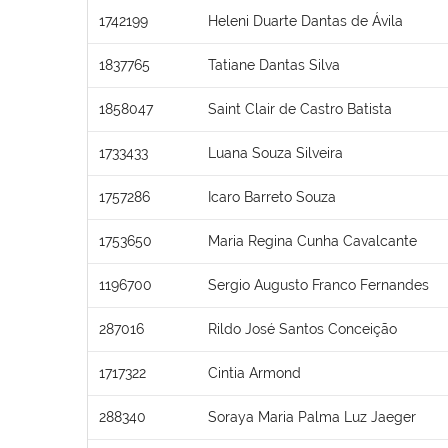
1742199
Heleni Duarte Dantas de Ávila
1837765
Tatiane Dantas Silva
1858047
Saint Clair de Castro Batista
1733433
Luana Souza Silveira
1757286
Icaro Barreto Souza
1753650
Maria Regina Cunha Cavalcante
1196700
Sergio Augusto Franco Fernandes
287016
Rildo José Santos Conceição
1717322
Cintia Armond
288340
Soraya Maria Palma Luz Jaeger