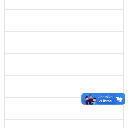
23007.00018195/2018-17
02/09/2019
01/12/2019
Concluído
2025542
Naiana de Carvalho guimarães
Técnico
23007.0007300/2019-75
02/09/2019
31/10/2019
Concluído
1755638
Lorena Araújo Hirsch
Técnico
23007.0009956/2019-46
02/09/2019
01/10/2019
Concluído
1760100
Carlane Costa Feitosa
Técnico
23007.00005477/2019-20
02/09/2019
01/10/2019
Concluído
1847336
Jamile Machado da França Saturnino
Técnico
23007.00012163/2019-15
02/09/2019
01/12/2019
Concluído
2877301
Maria Aparecida Pereira da Silva
Técnico
23007.00013869/2019-28
02/09/2019
01/12/2019
Concluído
1730945