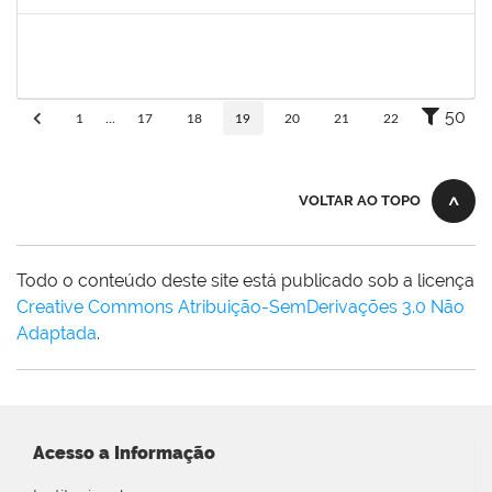
Concluído
1758665
Tcherrison Diniz Alves
Técnico
23007.00007142/2019-73
05/08/2019
02/11/2019
Concluído
50
1
...
17
18
19
20
21
22
VOLTAR AO TOPO
Todo o conteúdo deste site está publicado sob a licença
Creative Commons Atribuição-SemDerivações 3.0 Não
Adaptada
.
Acesso a Informação