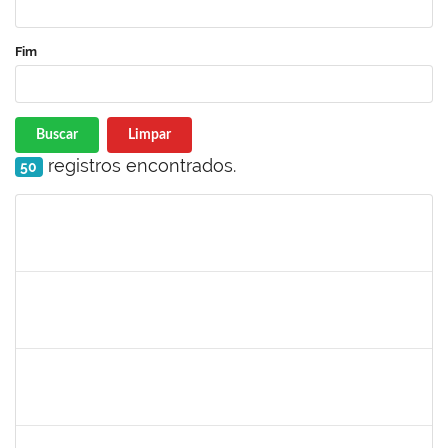
Fim
Buscar
Limpar
registros encontrados.
50
Matrícula
Nome
Cargo
Processo
Início
Fim
Status
1755265
Karina de Sousa Silva
Técnico
23007.00010003/2019-38
04/11/2019
18/12/2019
Concluído
1753043
Marcus Pimentel Oliveira
Técnico
23007.00020120/2019-31
04/11/2019
04/12/2019
Concluído