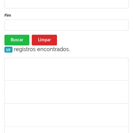
Fim
Buscar
Limpar
registros encontrados.
10
Matrícula
Nome
Cargo
Processo
Início
Fim
Status
1026881
Kassio Carvalho da Silva
Técnico
23007.00021136/2019-50
25/11/2019
24/12/2019
Concluído
1978502
Fábio Andrade Gomes
Técnico
23007.00014365/2019-22
23/09/2019
21/12/2019
Concluído