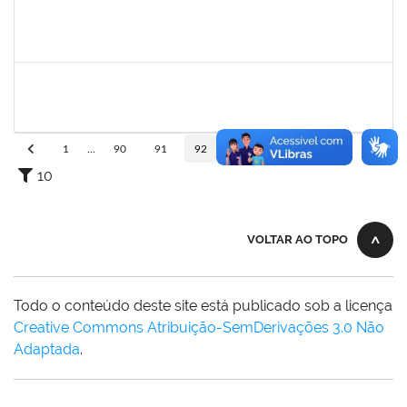
1753650
Maria Regina Cunha Cavalcante
Técnico
23007.00020008/2019-48
09/09/2019
08/12/2019
Concluído
1196700
Sergio Augusto Franco Fernandes
Docente
23007.00016325/2019-64
06/09/2019
05/12/2019
Concluído
1
...
90
91
92
93
94
...
110
10
VOLTAR AO TOPO
Todo o conteúdo deste site está publicado sob a licença
Creative Commons Atribuição-SemDerivações 3.0 Não
Adaptada
.