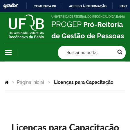
COMUNICA BR
ACESSO À INFORMAÇÃO
PARTI
IR
UNIVERSIDADE FEDERAL DO RECÔNCAVO DA BAHIA
PROGEP
Pró-Reitoria
PARA
O
de Gestão de Pessoas
CONTEÚDO
Buscar no portal
Página inicial
Licenças para Capacitação
Licenças para Capacitação