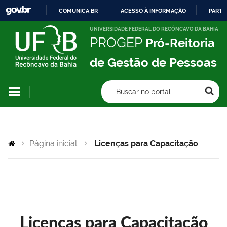
COMUNICA BR
ACESSO À INFORMAÇÃO
PARTI
IR
UNIVERSIDADE FEDERAL DO RECÔNCAVO DA BAHIA
PROGEP
Pró-Reitoria
PARA
O
de Gestão de Pessoas
CONTEÚDO
Buscar no portal
Página inicial
Licenças para Capacitação
Licenças para Capacitação