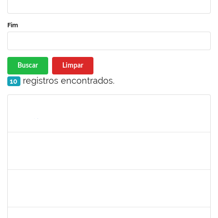
Fim
Buscar
Limpar
registros encontrados.
10
Matrícula
Nome
Cargo
Processo
Início
Fim
Status
1753167
João Paulo dos Santos Alves
Técnico
23007.00022198/2019-88
28/10/2019
25/01/2020
Concluído
1755814
Bianca Caroline Souza de Lima
Técnico
23007.00017170/2019-44
15/10/2019
14/01/2020
Concluído