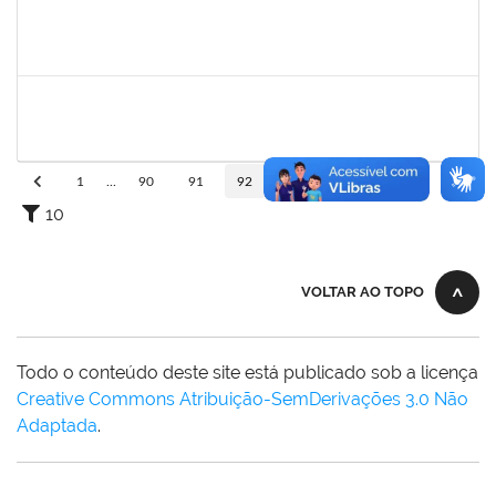
2072268
Jânia Betânia alves da Silva
Docente
23007.00013023/2019-75
20/09/2019
19/12/2019
Concluído
1752965
Danilo Maia de Santana
Técnico
23007.00019971/2019-77
16/09/2019
16/10/2019
Concluído
1
...
90
91
92
93
94
...
110
10
VOLTAR AO TOPO
Todo o conteúdo deste site está publicado sob a licença
Creative Commons Atribuição-SemDerivações 3.0 Não
Adaptada
.