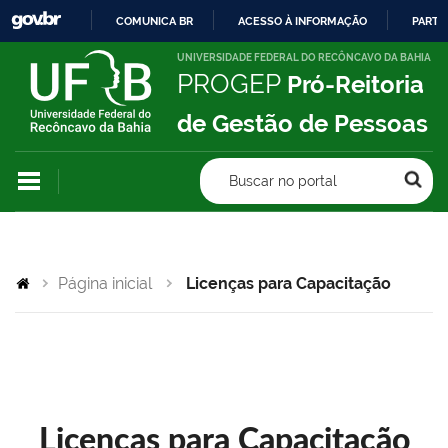
COMUNICA BR
ACESSO À INFORMAÇÃO
PARTI
IR
UNIVERSIDADE FEDERAL DO RECÔNCAVO DA BAHIA
PROGEP
Pró-Reitoria
PARA
O
de Gestão de Pessoas
CONTEÚDO
Buscar no portal
Página inicial
Licenças para Capacitação
Licenças para Capacitação