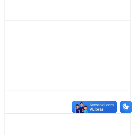
1978502
Fábio Andrade Gomes
Técnico
23007.00014365/2019-22
23/09/2019
21/12/2019
Concluído
2072268
Jânia Betânia alves da Silva
Docente
23007.00013023/2019-75
20/09/2019
19/12/2019
Concluído
1752965
Danilo Maia de Santana
Técnico
23007.00019971/2019-77
16/09/2019
16/10/2019
Concluído
1742199
Heleni Duarte Dantas de Ávila
Docente
23007.00016198/2019-98
16/09/2019
15/12/2019
Concluído
1837765
Tatiane Dantas Silva
Técnico
23007.00017326/2019-03
12/09/2019
11/10/2019
Concluído
1858047
Saint Clair de Castro Batista
Técnico
23007.00019480/2019-45
10/09/2019
09/12/2019
Concluído