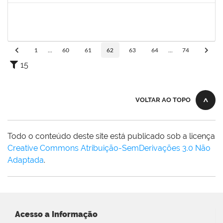
1733433
Luana Souza Silveira
Técnico
23007.00020086/2019-76
09/09/2019
09/10/2019
Concluído
1
...
60
61
62
63
64
...
74
15
VOLTAR AO TOPO
Todo o conteúdo deste site está publicado sob a licença
Creative Commons Atribuição-SemDerivações 3.0 Não
Adaptada
.
Acesso a Informação