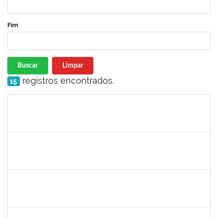
Fim
Buscar
Limpar
registros encontrados.
15
Matrícula
Nome
Cargo
Processo
Início
Fim
Status
1367883
Margarete Costa Helioterio
Docente
23007.00012552/2019-85
29/10/2019
28/01/2020
Concluído
1753167
João Paulo dos Santos Alves
Técnico
23007.00022198/2019-88
28/10/2019
25/01/2020
Concluído