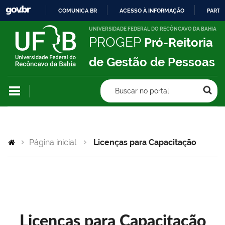
COMUNICA BR
ACESSO À INFORMAÇÃO
PARTI
IR
UNIVERSIDADE FEDERAL DO RECÔNCAVO DA BAHIA
PROGEP
Pró-Reitoria
PARA
O
de Gestão de Pessoas
CONTEÚDO
Buscar no portal
Página inicial
Licenças para Capacitação
Licenças para Capacitação