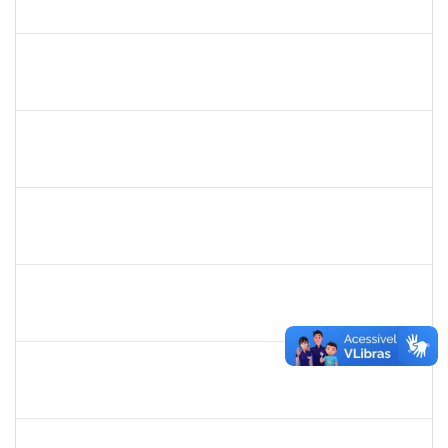
23007.00013869/2019-28
02/09/2019
01/12/2019
Concluído
1730945
Paulo José Conceição Santana
Técnico
23007.00012294/2019-67
01/09/2019
20/10/2019
Concluído
1673939
Diogo Valença de Azevedo Costa
Docente
23007.00011289/2019-42
01/09/2019
30/09/2019
Concluído
1556997
Rita de Cássia Silva Doria
Docente
23007.00011318/2019-35
01/09/2019
30/11/2019
Concluído
1719181
Rosa Alencar Santana de Almeida
Docente
23007.00012880/2019-56
01/09/2019
30/11/2019
Concluído
1421392
Jose Roberto Santos Sampaio
Docente
23007.00016441/2019-36
01/09/2019
30/11/2019
Concluído
1642532