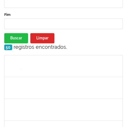
Fim
Buscar
Limpar
registros encontrados.
50
Matrícula
Nome
Cargo
Processo
Início
Fim
Status
1367883
Margarete Costa Helioterio
Docente
23007.00012552/2019-85
29/10/2019
28/01/2020
Concluído
1753167
João Paulo dos Santos Alves
Técnico
23007.00022198/2019-88
28/10/2019
25/01/2020
Concluído