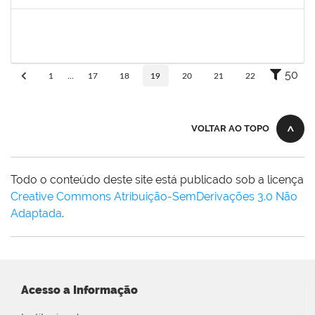
Concluído
1745521
Jesus Manuel Delgado
Docente
23007.00012419/2019-87
01/08/2019
31/10/2019
Concluído
50
1
...
17
18
19
20
21
22
VOLTAR AO TOPO
Todo o conteúdo deste site está publicado sob a licença
Creative Commons Atribuição-SemDerivações 3.0 Não
Adaptada
.
Acesso a Informação