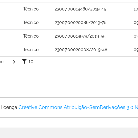
Técnico
23007.00019480/2019-45
1
Técnico
23007.00020086/2019-76
0
Técnico
23007.00019979/2019-55
0
Técnico
23007.00020008/2019-48
0
10
10
 licença
Creative Commons Atribuição-SemDerivações 3.0 