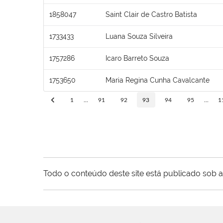
1858047
Saint Clair de Castro Batista
1733433
Luana Souza Silveira
1757286
Icaro Barreto Souza
1753650
Maria Regina Cunha Cavalcante
1
...
91
92
93
94
95
...
1
Todo o conteúdo deste site está publicado sob a