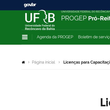
UNIVERSIDADE FEDERAL DO RECÔNCAV
PROGEP
Pró-Rei
Agenda da PROGEP
Boletim de servi
Página inicial
Licenças para Capacitaç
L