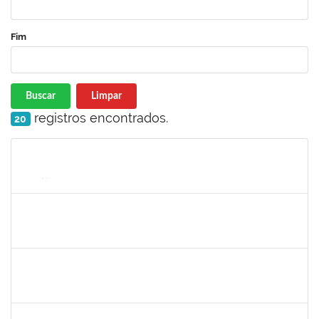
Fim
Buscar
Limpar
registros encontrados.
20
Matrícula
Nome
Cargo
Processo
Início
Fim
Status
1217453
ANDRESSA HOSANA SOUZA DE OLIVEIRA
Técnico
23007.00008513/2025-92
04/06/2025
18/06/2025
Concluído
1756626
DEISE DA SILVA DOS SANTOS
Técnico
23007.00001671/2025-41
26/05/2025
18/06/2025
Concluído