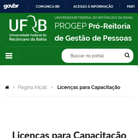
COMUNICA BR
ACESSO À INFORMAÇÃO
PARTI
IR
UNIVERSIDADE FEDERAL DO RECÔNCAVO DA BAHIA
PROGEP
Pró-Reitoria
PARA
O
de Gestão de Pessoas
CONTEÚDO
Buscar no portal
Página inicial
Licenças para Capacitação
Licenças para Capacitação