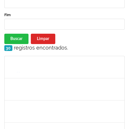
Fim
Buscar
Limpar
registros encontrados.
30
Matrícula
Nome
Cargo
Processo
Início
Fim
Status
1217453
ANDRESSA HOSANA SOUZA DE OLIVEIRA
Técnico
23007.00008513/2025-92
04/06/2025
18/06/2025
Concluído
1756626
DEISE DA SILVA DOS SANTOS
Técnico
23007.00001671/2025-41
26/05/2025
18/06/2025
Concluído