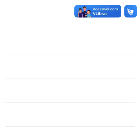
26/07/2025
Concluído
2265919
JAMILLE DA SILVA PEREIRA
Técnico
23007.00004634/2025-65
28/04/2025
26/07/2025
Concluído
2328936
JENILDA BASTOS ALMEIDA PINHEIRO
Técnico
23007.00007283/2025-31
14/07/2025
28/07/2025
Concluído
1755222
FELIPE CASSIO REIS RAMOS
Técnico
23007.00005868/2025-18
30/06/2025
28/07/2025
Concluído
2374175
SUZANE ATAIDE DOS ANJOS
Técnico
23007.00021338/2024-13
30/06/2025
29/07/2025
Concluído
1581059
EVANDRO FERRAZ POSSIDONIO
Técnico
23007.00004979/2025-62
01/05/2025
29/07/2025
Concluído
1553844
JOANITO DE ANDRADE OLIVEIRA
Docente