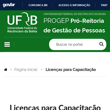
COMUNICA BR
ACESSO À INFORMAÇÃO
PARTI
IR
UNIVERSIDADE FEDERAL DO RECÔNCAVO DA BAHIA
PROGEP
Pró-Reitoria
PARA
O
de Gestão de Pessoas
CONTEÚDO
Buscar no portal
Página inicial
Licenças para Capacitação
Licenças para Capacitação