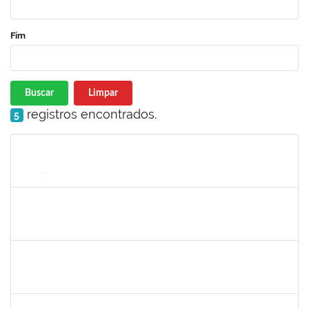
Fim
Buscar
Limpar
registros encontrados.
5
Matrícula
Nome
Cargo
Processo
Início
Fim
Status
1217453
ANDRESSA HOSANA SOUZA DE OLIVEIRA
Técnico
23007.00008513/2025-92
04/06/2025
18/06/2025
Concluído
1756626
DEISE DA SILVA DOS SANTOS
Técnico
23007.00001671/2025-41
26/05/2025
18/06/2025
Concluído