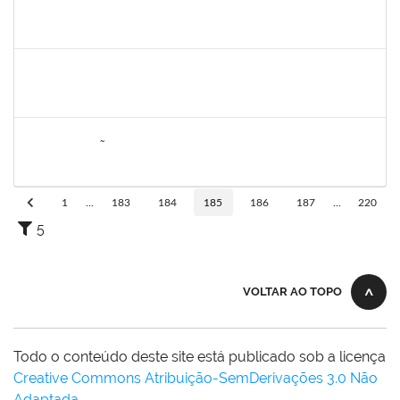
1870820
CAROLINE SANTIAGO BARBOSA SOUZA
Técnico
23007.00000881/2025-31
05/05/2025
18/06/2025
Concluído
1258666
RITTA MARIA MORAIS CORREIA MOTA
Técnico
23007.00005706/2025-27
26/05/2025
20/06/2025
Concluído
2076546
LILIAN ARAGÃO DA SILVA
Docente
23007.00025211/2024-08
24/03/2025
21/06/2025
Concluído
1
...
183
184
185
186
187
...
220
5
VOLTAR AO TOPO
Todo o conteúdo deste site está publicado sob a licença
Creative Commons Atribuição-SemDerivações 3.0 Não
Adaptada
.