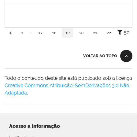
Concluído
2993561
TAISE DE OLIVEIRA DA SILVA
Técnico
23007.00017257/2025-05
01/09/2025
15/09/2025
Concluído
50
1
...
17
18
19
20
21
22
VOLTAR AO TOPO
Todo o conteúdo deste site está publicado sob a licença
Creative Commons Atribuição-SemDerivações 3.0 Não
Adaptada
.
Acesso a Informação