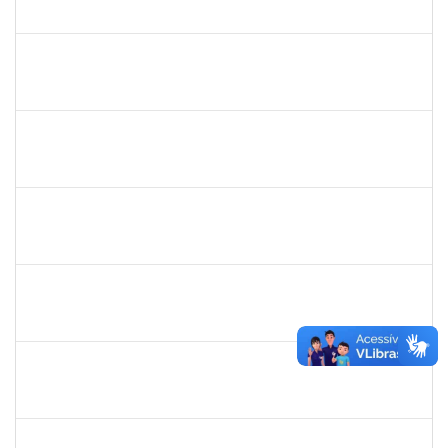
23007.00007281/2025-85
01/05/2025
29/07/2025
Concluído
1837428
DANIELE CONCEICAO MARQUES
Técnico
23007.00005260/2025-41
04/07/2025
01/08/2025
Concluído
2257888
ARI MARQUES DE ARAUJO NETO
Técnico
23007.00006951/2025-71
03/07/2025
01/08/2025
Concluído
1729652
ANA CLARA BARREIROS DOS SANTOS
Docente
23007.00011491/2025-02
01/07/2025
01/08/2025
Concluído
2257489
MARCELO DE JESUS DE AZEVEDO
Técnico
23007.00009439/2025-19
30/06/2025
01/08/2025
Concluído
1047986
ROBSON DE JESUS SANTOS
Técnico
23007.00005579/2025-61
05/05/2025
02/08/2025
Concluído
1751422