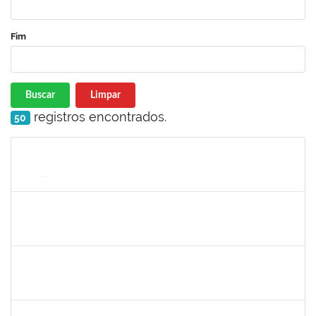
Fim
Buscar
Limpar
registros encontrados.
50
Matrícula
Nome
Cargo
Processo
Início
Fim
Status
1217453
ANDRESSA HOSANA SOUZA DE OLIVEIRA
Técnico
23007.00008513/2025-92
04/06/2025
18/06/2025
Concluído
1756626
DEISE DA SILVA DOS SANTOS
Técnico
23007.00001671/2025-41
26/05/2025
18/06/2025
Concluído