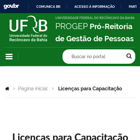
COMUNICA BR
ACESSO À INFORMAÇÃO
PARTI
IR
UNIVERSIDADE FEDERAL DO RECÔNCAVO DA BAHIA
PROGEP
Pró-Reitoria
PARA
O
de Gestão de Pessoas
CONTEÚDO
Buscar no portal
Página inicial
Licenças para Capacitação
Licenças para Capacitação