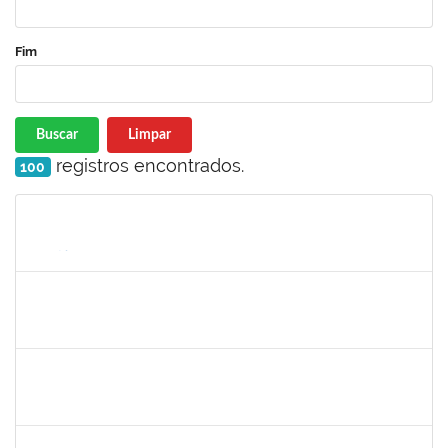
Fim
Buscar
Limpar
registros encontrados.
100
Matrícula
Nome
Cargo
Processo
Início
Fim
Status
1858047
Saint Clair de Castro Batista
Técnico
23007.00019480/2019-45
10/09/2019
09/12/2019
Concluído
1757286
Icaro Barreto Souza
Técnico
23007.00019979/2019-55
09/09/2019
08/12/2019
Concluído