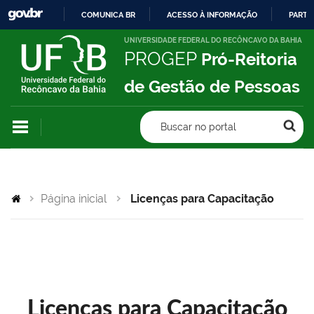
COMUNICA BR
ACESSO À INFORMAÇÃO
PARTI
IR
UNIVERSIDADE FEDERAL DO RECÔNCAVO DA BAHIA
PROGEP
Pró-Reitoria
PARA
O
de Gestão de Pessoas
CONTEÚDO
Buscar no portal
Página inicial
Licenças para Capacitação
Licenças para Capacitação