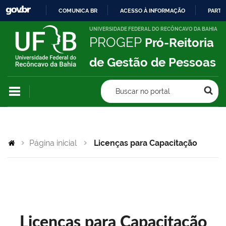
COMUNICA BR
ACESSO À INFORMAÇÃO
PARTI
IR
UNIVERSIDADE FEDERAL DO RECÔNCAVO DA BAHIA
PROGEP
Pró-Reitoria
PARA
O
de Gestão de Pessoas
CONTEÚDO
Buscar no portal
Página inicial
Licenças para Capacitação
Licenças para Capacitação