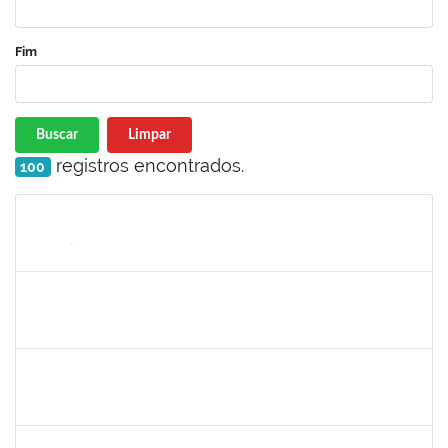
Fim
Buscar
Limpar
registros encontrados.
100
Matrícula
Nome
Cargo
Processo
Início
Fim
Status
1673939
Diogo Valença de Azevedo Costa
Docente
23007.00011289/2019-42
01/10/2019
30/11/2019
Concluído
1574089
Jose Raimundo Paim de Almeida
Técnico
23007.00016636/2019-09
01/10/2019
30/12/2019
Concluído