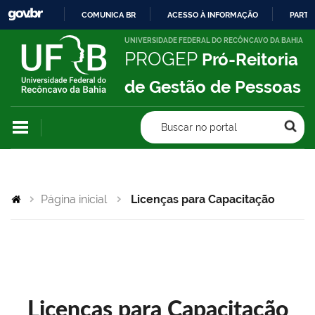
COMUNICA BR
ACESSO À INFORMAÇÃO
PARTI
IR
UNIVERSIDADE FEDERAL DO RECÔNCAVO DA BAHIA
PROGEP
Pró-Reitoria
PARA
O
de Gestão de Pessoas
CONTEÚDO
Buscar no portal
Página inicial
Licenças para Capacitação
Licenças para Capacitação