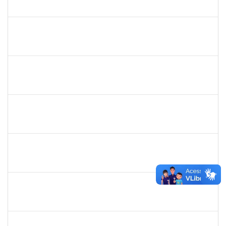
23007.00017511/2019-52
19/08/2019
18/11/2019
Concluído
1753026
Osman de Souza Lemos
Técnico
23007.00019048/2019-69
16/08/2019
15/11/2019
Concluído
1647923
José Sérgio Santos da Silva
Técnico
23007.00009373/2019-73
13/08/2019
12/11/2019
Concluído
1754170
François Santos de Brito
Técnico
23007.00018577/2019-79
12/08/2019
11/10/2019
Concluído
1761266
Joel Carlos Coutinho da Silva Filho
Técnico
23007.00002833/2019-16
06/08/2019
04/10/2019
Concluído
1753005
Jadmilson da Cruz Dias
Técnico
23007.00001609/2019-84
05/08/2019
02/11/2019
Concluído
1557623