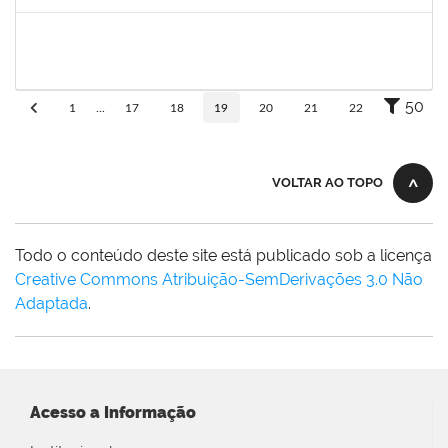
Concluído
1424176
Andre Mario Mendes da Silva
Docente
23007.00013342/2019-95
26/07/2019
24/08/2019
Concluído
50
1
...
17
18
19
20
21
22
VOLTAR AO TOPO
Todo o conteúdo deste site está publicado sob a licença
Creative Commons Atribuição-SemDerivações 3.0 Não
Adaptada
.
Acesso a Informação