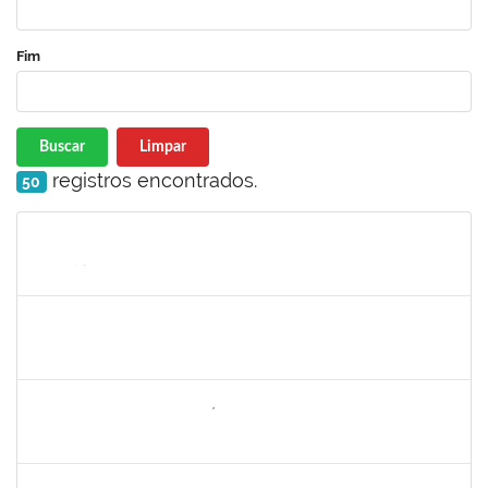
Fim
Buscar
Limpar
registros encontrados.
50
Matrícula
Nome
Cargo
Processo
Início
Fim
Status
1752965
Danilo Maia de Santana
Técnico
23007.00019971/2019-77
16/09/2019
16/10/2019
Concluído
1742199
Heleni Duarte Dantas de Ávila
Docente
23007.00016198/2019-98
16/09/2019
15/12/2019
Concluído